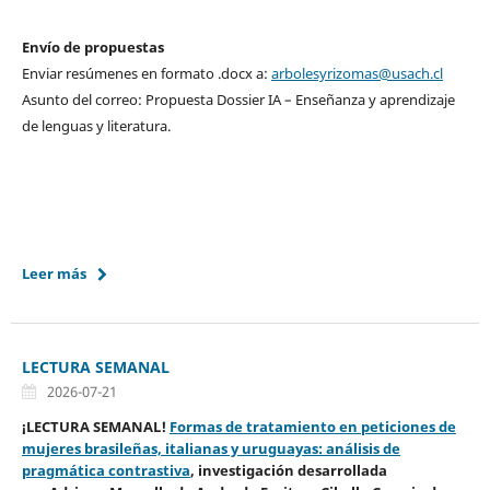
Envío de propuestas
Enviar resúmenes en formato .docx a:
arbolesyrizomas@usach.cl
Asunto del correo: Propuesta Dossier IA – Enseñanza y aprendizaje
de lenguas y literatura.
Leer más
LECTURA SEMANAL
2026-07-21
¡LECTURA SEMANAL!
Formas de tratamiento en peticiones de
mujeres brasileñas, italianas y uruguayas: análisis de
pragmática contrastiva
,
investigación desarrollada