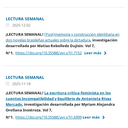
LECTURA SEMANAL
2025-12-02
¡LECTURA SEMANAL!
(Post)memoria y construcción identitaria en
dos novelas brasileñas actuales sobre la dictadura
, investigación
desarrollada por
Matías Rebolledo Dujisin. Vol 7,
N°1.
https://doi.org/10.35588/ayr.v7i1.7152
Leer más
LECTURA SEMANAL
2025-11-18
¡LECTURA SEMANAL!
La escritura crítica-feminista en los
cuentos Incompatibilidad y Equilibrio de Antonieta Rivas
Mercado
, investigación desarrollada por
Myriam Alejandra
Orellana Inostroza
. Vol 7,
N°1.
https://doi.org/10.35588/ayr.v7i1.6999
Leer más