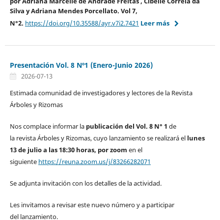
por
Adriana Marcelle de Andrade Freitas , Cibelle Correia da
Silva y Adriana Mendes Porcellato
.
Vol 7,
N°2.
https://doi.org/10.35588/ayr.v7i2.7421
Leer más
Presentación Vol. 8 Nº1 (Enero-Junio 2026)
2026-07-13
Estimada comunidad de investigadores y lectores de la Revista
Árboles y Rizomas
Nos complace informar la
publicación del Vol. 8 N° 1
de
la revista Árboles y Rizomas, cuyo lanzamiento se realizará el
lunes
13 de julio a las 18:30 horas, por zoom
en el
siguiente
https://reuna.zoom.us/j/83266282071
Se adjunta invitación con los detalles de la actividad.
Les invitamos a revisar este nuevo número y a participar
del lanzamiento.