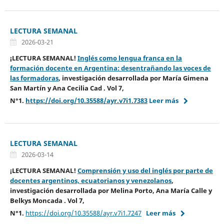
LECTURA SEMANAL
2026-03-21
¡LECTURA SEMANAL!
Inglés como lengua franca en la
formación docente en Argentina: desentrañando las voces de
las formadoras
,
investigación desarrollada por
María Gimena
San Martín y Ana Cecilia Cad .
Vol 7,
N°1.
https://doi.org/10.35588/ayr.v7i1.7383
Leer más
LECTURA SEMANAL
2026-03-14
¡LECTURA SEMANAL!
Comprensión y uso del inglés por parte de
docentes argentinos, ecuatorianos y venezolanos
,
investigación desarrollada por
Melina Porto, Ana María Calle y
Belkys Moncada . Vol 7,
N°1.
https://doi.org/10.35588/ayr.v7i1.7247
Leer más