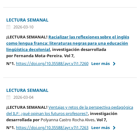
LECTURA SEMANAL
2026-03-10
¡LECTURA SEMANAL!
Racializar las reflexiones sobre el inglés
como lengua franca: literaturas negras para una educación
lingüística decolonial
, investigación desarrollada
por
Fernanda Mota-Pereira
. Vol 7,
N°1.
https://doi.org/10.35588/ayr.v7i1.7260
Leer más
LECTURA SEMANAL
2026-03-04
¡LECTURA SEMANAL!
Ventajas y retos de la perspectiva pedagógica
del ILF: ¿qué opinan los futuros profesores?
, investigación
desarrollada por
Polyanna Castro Rocha Alves
. Vol 7,
N°1.
https://doi.org/10.35588/ayr.v7i1.7263
Leer más