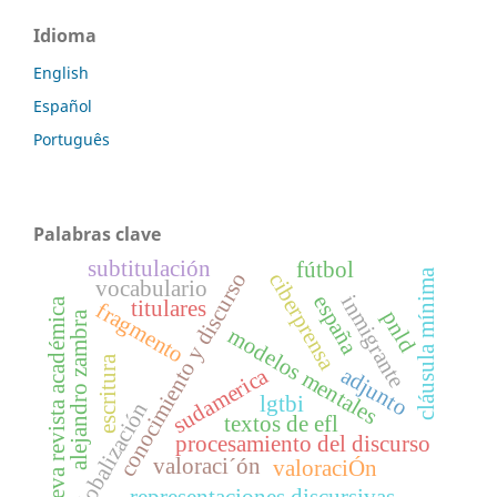
Idioma
English
Español
Português
Palabras clave
subtitulación
fútbol
cláusula mínima
conocimiento y discurso
ciberprensa
vocabulario
españa
inmigrante
nueva revista académica
titulares
fragmento
pnld
alejandro zambra
modelos mentales
escritura
sudamerica
adjunto
lgtbi
globalización
textos de efl
procesamiento del discurso
valoraci´ón
valoraciÓn