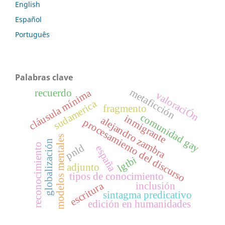
English
Español
Português
Palabras clave
metaficción
cláusula mínima
recuerdo
valoraciÓn
sudamerica
fragmento
comunidad gay
inmigrante
alejandro zambra
procesamiento del discurso
modelos mentales
globalización
reconocimiento
pnld
españa
lgtbi
adjunto
tipos de conocimiento
escritura
inclusión
sintagma predicativo
edición en humanidades