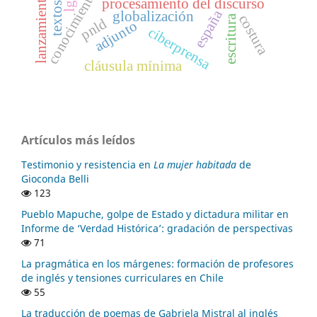
procesamiento del discurso
españa
globalización
costura
escritura
pnld
adjunto
ciberprensa
cláusula mínima
Artículos más leídos
Testimonio y resistencia en
La mujer habitada
de
Gioconda Belli
123
Pueblo Mapuche, golpe de Estado y dictadura militar en
Informe de ‘Verdad Histórica’: gradación de perspectivas
71
La pragmática en los márgenes: formación de profesores
de inglés y tensiones curriculares en Chile
55
La traducción de poemas de Gabriela Mistral al inglés