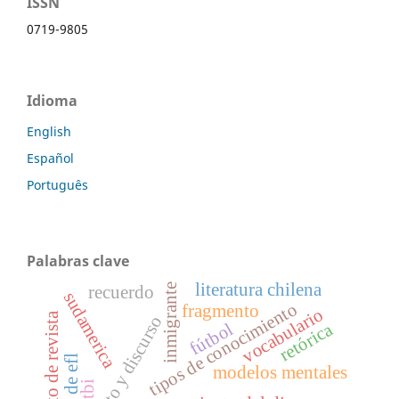
ISSN
0719-9805
Idioma
English
Español
Português
Palabras clave
literatura chilena
inmigrante
recuerdo
sudamerica
tipos de conocimiento
fragmento
vocabulario
lanzamiento de revista
conocimiento y discurso
fútbol
retórica
textos de efl
modelos mentales
lgtbi