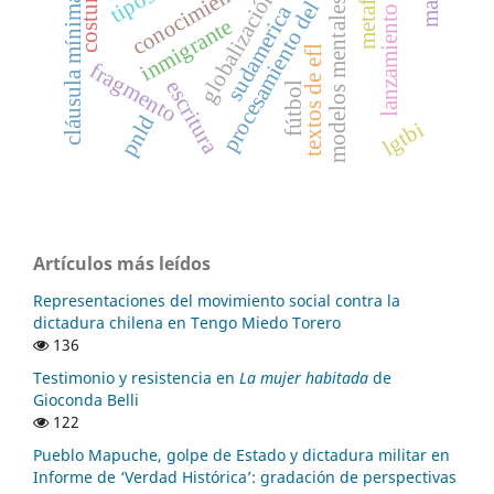
lanzamiento de revista
procesamiento del discurso
globalización
costura
cláusula mínima
modelos mentales
sudamerica
inmigrante
textos de efl
fragmento
escritura
fútbol
pnld
lgtbi
Artículos más leídos
Representaciones del movimiento social contra la
dictadura chilena en Tengo Miedo Torero
136
Testimonio y resistencia en
La mujer habitada
de
Gioconda Belli
122
Pueblo Mapuche, golpe de Estado y dictadura militar en
Informe de ‘Verdad Histórica’: gradación de perspectivas