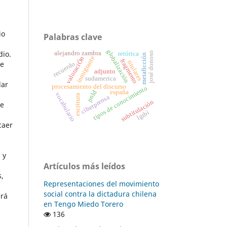
io
Palabras clave
globalización
dio.
alejandro zambra
retórica
josé donoso
metaficción
inmigrante
valoraciÓn
fragmento
titulares
de
recuerdo
adjunto
sudamerica
dar
procesamiento del discurso
tipos de conocimiento
españa
pnld
vocabulario
escritura
ciberprensa
subtitulación
de
lgtbi
caer
 y
Artículos más leídos
s,
Representaciones del movimiento
social contra la dictadura chilena
erá
en Tengo Miedo Torero
136