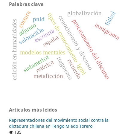
Palabras clave
costura
globalización
fútbol
tipos de conocimiento
conocimiento y discurso
pnld
procesamiento del discurso
edición en humanidades
inmigrante
adjunto
valoraciÓn
escritura
españa
modelos mentales
sudamerica
fragmento
recuerdo
retórica
lgtbi
metaficción
Artículos más leídos
Representaciones del movimiento social contra la
dictadura chilena en Tengo Miedo Torero
135