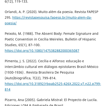
6(12), 119-133.
Orlandi, A. P. (2020). Muito além da poesia. Revista FAPESP
295.
https://revistapesquisa.fapesp.br/muito-alem-da-
poesia/
Peixoto, M. (1988). The Absent Body: Female Signature and
Poetic Convention in Cecília Meireles. Bulletin of Hispanic
Studies, 65(1), 87–100.
https://doi.org/10.1080/1475382882000365087
Pimenta, J. S. (2022). Cecília e Alfonso: educação e
intercâmbio cultural em diálogos epistolares Brasil-México
(1930-1936) . Revista Brasileira De Pesquisa
(Auto)biográfica, 7(22), 799–814.
https://doi.org/10.31892/rbpab2525-426X.2022.v7.n22.p799-
814
Pizarro, Ana (2005). Gabriela Mistral: El Proyecto de Lucila.
Ediciones LOM & Embajada de Brasil.