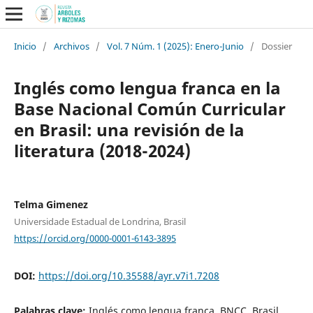
Inicio
/
Archivos
/
Vol. 7 Núm. 1 (2025): Enero-Junio
/
Dossier
Inglés como lengua franca en la
Base Nacional Común Curricular
en Brasil: una revisión de la
literatura (2018-2024)
Telma Gimenez
Universidade Estadual de Londrina, Brasil
https://orcid.org/0000-0001-6143-3895
DOI:
https://doi.org/10.35588/ayr.v7i1.7208
Palabras clave:
Inglés como lengua franca, BNCC, Brasil,