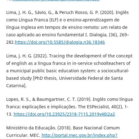
Lima, J. H. G., Sávio, G., & Peruch Rosso, G. P. (2020). Inglês
como Língua Franca (ILF) e o ensino-aprendizagem de
língua inglesa em tempos de ensino remoto: um relato de
caso aplicado ao ensino fundamental I. Dialogia, (36), 269–
282.
https://doi.org/10.5585/dialogia.n36.18346
Lima, J. H. G. (2022). Tracing the development of the concept
of english as a lingua franca in in-service schoolteachers of
a municipal public basic education system: a sociocultural-
based study [PhD thesis, Universidade Federal de Santa
Catarina].
Lopes, R. S., & Baumgartner, C. T. (2019). Inglês como língua
franca: explicações e implicações. The ESPecialist, 40(2), 1-
13.
https://doi.org/10.23925/2318-7115.2019v40i2a2
Ministério da Educação. (2018). Base Nacional Comum
Curricular. MEC.
http://portal.mec.gov.br/index.php?