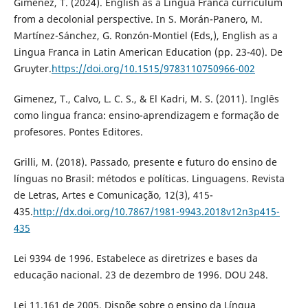
Gimenez, T. (2024). English as a Lingua Franca curriculum
from a decolonial perspective. In S. Morán-Panero, M.
Martínez-Sánchez, G. Ronzón-Montiel (Eds,), English as a
Lingua Franca in Latin American Education (pp. 23-40). De
Gruyter.
https://doi.org/10.1515/9783110750966-002
Gimenez, T., Calvo, L. C. S., & El Kadri, M. S. (2011). Inglês
como lingua franca: ensino-aprendizagem e formação de
profesores. Pontes Editores.
Grilli, M. (2018). Passado, presente e futuro do ensino de
línguas no Brasil: métodos e políticas. Linguagens. Revista
de Letras, Artes e Comunicação, 12(3), 415-
435.
http://dx.doi.org/10.7867/1981-9943.2018v12n3p415-
435
Lei 9394 de 1996. Estabelece as diretrizes e bases da
educação nacional. 23 de dezembro de 1996. DOU 248.
Lei 11.161 de 2005. Dispõe sobre o ensino da Língua