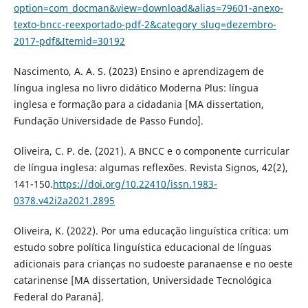
option=com_docman&view=download&alias=79601-anexo-
texto-bncc-reexportado-pdf-2&category_slug=dezembro-
2017-pdf&Itemid=30192
Nascimento, A. A. S. (2023) Ensino e aprendizagem de
língua inglesa no livro didático Moderna Plus: língua
inglesa e formação para a cidadania [MA dissertation,
Fundação Universidade de Passo Fundo].
Oliveira, C. P. de. (2021). A BNCC e o componente curricular
de língua inglesa: algumas reflexões. Revista Signos, 42(2),
141-150.
https://doi.org/10.22410/issn.1983-
0378.v42i2a2021.2895
Oliveira, K. (2022). Por uma educação linguística crítica: um
estudo sobre política linguística educacional de línguas
adicionais para crianças no sudoeste paranaense e no oeste
catarinense [MA dissertation, Universidade Tecnológica
Federal do Paraná].