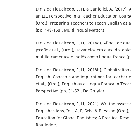
Diniz de Figueiredo, E. H. & Sanfelici, A. (2017)
an EIL Perspective in a Teacher Education Course
(Org.). Preparing Teachers to Teach English as 
(pp. 149-158). Multilingual Matters.
Diniz de Figueiredo, E. H. (2018a). Afinal, de qu
Jordão et al., (Org.), Devaneios em atas: distopia
multiletramentos e inglês como lingua franca (p
Diniz de Figueiredo, E. H. (2018b). Globalization
English: Concepts and implications for teacher 
et al., (Org.), English as a Lingua Franca in Tea
Perspective (pp. 31-52). De Gruyter.
Diniz de Figueiredo, E. H. (2021). Writing asses
Englishes lens. In: , A. F. Selvi & B. Yazan (Org
Education for Global Englishes: A Practical Reso
Routledge.