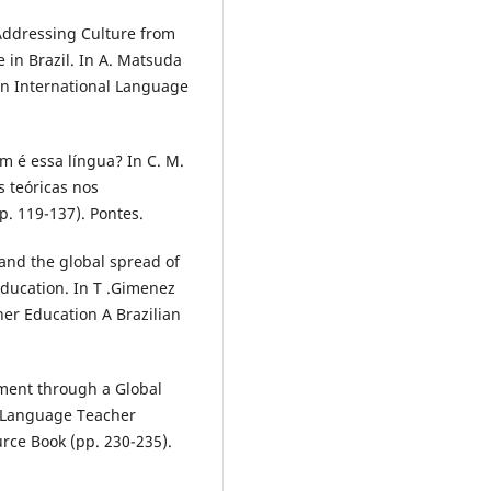
. Addressing Culture from
 in Brazil. In A. Matsuda
an International Language
em é essa língua? In C. M.
s teóricas nos
p. 119-137). Pontes.
 and the global spread of
education. In T .Gimenez
cher Education A Brazilian
sment through a Global
.), Language Teacher
urce Book (pp. 230-235).