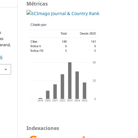
Métricas
o
as
araná.
46
Indexaciones