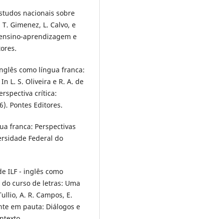
estudos nacionais sobre
 T. Gimenez, L. Calvo, e
a: ensino-aprendizagem e
tores.
inglês como língua franca:
 L. S. Oliveira e R. A. de
rspectiva crítica:
). Pontes Editores.
ua franca: Perspectivas
ersidade Federal do
de ILF - inglês como
a do curso de letras: Uma
Tullio, A. R. Campos, E.
nte em pauta: Diálogos e
ntexto.