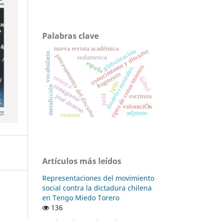
Palabras clave
nueva revista académica
conocimiento y discurso
globalización
vocabulario
procesamiento del discurso
sudamerica
españa
tipos de conocimiento
modelos mentales
fragmento
retórica
fútbol
lgtbi
inmigrante
metaficción
josé donoso
escritura
pnld
valoraciÓn
adjunto
costura
Artículos más leídos
Representaciones del movimiento
social contra la dictadura chilena
en Tengo Miedo Torero
136