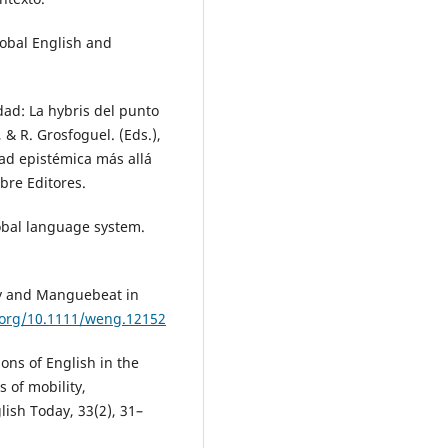
lobal English and
dad: La hybris del punto
 & R. Grosfoguel. (Eds.),
dad epistémica más allá
bre Editores.
obal language system.
ity and Manguebeat in
i.org/10.1111/weng.12152
ions of English in the
 of mobility,
ish Today, 33(2), 31–