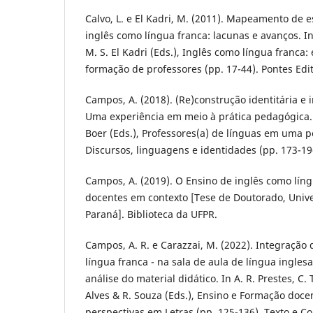
Calvo, L. e El Kadri, M. (2011). Mapeamento de 
inglês como língua franca: lacunas e avanços. In
M. S. El Kadri (Eds.), Inglês como língua franc
formação de professores (pp. 17-44). Pontes Edi
Campos, A. (2018). (Re)construção identitária e 
Uma experiência em meio à prática pedagógica. In
Boer (Eds.), Professores(a) de línguas em uma pe
Discursos, linguagens e identidades (pp. 173-196
Campos, A. (2019). O Ensino de inglês como líng
docentes em contexto [Tese de Doutorado, Univ
Paraná]. Biblioteca da UFPR.
Campos, A. R. e Carazzai, M. (2022). Integração 
língua franca - na sala de aula de língua ingles
análise do material didático. In A. R. Prestes, C. 
Alves & R. Souza (Eds.), Ensino e Formação doce
perspectivas em Letras (pp. 125-136). Texto e Co