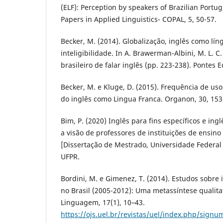
(ELF): Perception by speakers of Brazilian Port
Papers in Applied Linguistics- COPAL, 5, 50-57.
Becker, M. (2014). Globalização, inglês como lín
inteligibilidade. In A. Brawerman-Albini, M. L. C
brasileiro de falar inglês (pp. 223-238). Pontes E
Becker, M. e Kluge, D. (2015). Frequência de uso 
do inglês como Lingua Franca. Organon, 30, 153
Bim, P. (2020) Inglês para fins específicos e in
a visão de professores de instituições de ensino 
[Dissertação de Mestrado, Universidade Federal 
UFPR.
Bordini, M. e Gimenez, T. (2014). Estudos sobre
no Brasil (2005-2012): Uma metassíntese qualita
Linguagem, 17(1), 10–43.
https://ojs.uel.br/revistas/uel/index.php/signu