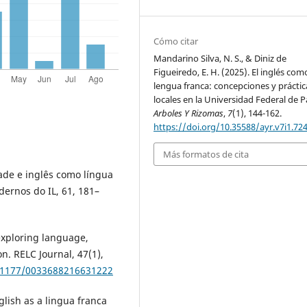
Cómo citar
Mandarino Silva, N. S., & Diniz de
Figueiredo, E. H. (2025). El inglés com
lengua franca: concepciones y práctic
locales en la Universidad Federal de P
Arboles Y Rizomas
,
7
(1), 144-162.
https://doi.org/10.35588/ayr.v7i1.72
Más formatos de cita
ade e inglês como língua
dernos do IL, 61, 181–
exploring language,
n. RELC Journal, 47(1),
0.1177/0033688216631222
nglish as a lingua franca