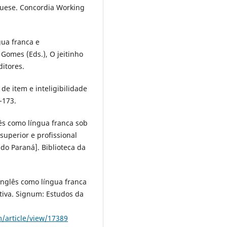
uguese. Concordia Working
gua franca e
. Gomes (Eds.), O jeitinho
ditores.
de item e inteligibilidade
-173.
glês como língua franca sob
superior e profissional
do Paraná]. Biblioteca da
 inglês como língua franca
tiva. Signum: Estudos da
m/article/view/17389