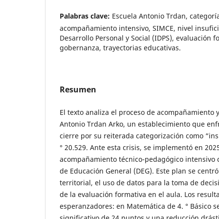
Palabras clave:
Escuela Antonio Trdan, categor
acompañamiento intensivo, SIMCE, nivel insufic
Desarrollo Personal y Social (IDPS), evaluación f
gobernanza, trayectorias educativas.
Resumen
El texto analiza el proceso de acompañamiento y
Antonio Trdan Arko, un establecimiento que enf
cierre por su reiterada categorización como “ins
° 20.529. Ante esta crisis, se implementó en 202
acompañamiento técnico-pedagógico intensivo c
de Educación General (DEG). Este plan se centr
territorial, el uso de datos para la toma de decis
de la evaluación formativa en el aula. Los resul
esperanzadores: en Matemática de 4. ° Básico 
significativo de 24 puntos y una reducción drást