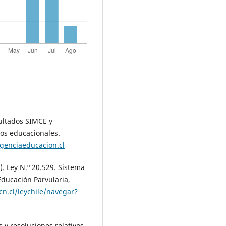
ultados SIMCE y
os educacionales.
genciaeducacion.cl
). Ley N.º 20.529. Sistema
Educación Parvularia,
n.cl/leychile/navegar?
 y resoluciones relativos