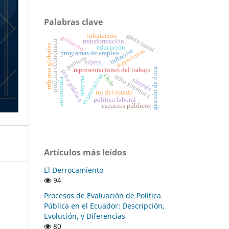
Palabras clave
gasto fiscal
tributación
gobierno
transformación
política económica
tributos globales
educación
trayectorias
inflación
programas de empleo
pobreza
sujeto
gestión de ética
representaciones del trabajo
ética pública
expectativas
chile
ética sistémica
reforma
síntesis
autonomía
rol del estado
política laboral
espacios públicos
Artículos más leídos
El Derrocamiento
94
Procesos de Evaluación de Política
Pública en el Ecuador: Descripción,
Evolución, y Diferencias
80