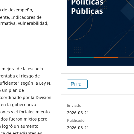
ía de desempeño,
iente, Indicadores de
ormativa, vulnerabilidad,
 mejora de la escuela
rentaba el riesgo de
uficiente” según la Ley N.
PDF
5 un plan de
oordinado por la División
ó en la gobernanza
Enviado
iones y el fortalecimiento
2026-06-21
tados fueron mixtos pero
Publicado
se logró un aumento
2026-06-21
ica de estudiantes en