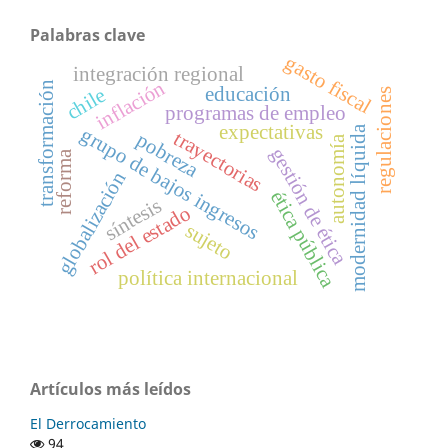
Palabras clave
gasto fiscal
integración regional
inflación
transformación
educación
chile
regulaciones
programas de empleo
expectativas
grupo de bajos ingresos
modernidad líquida
trayectorias
pobreza
autonomía
gestión de ética
reforma
globalización
ética pública
síntesis
rol del estado
sujeto
política internacional
Artículos más leídos
El Derrocamiento
94