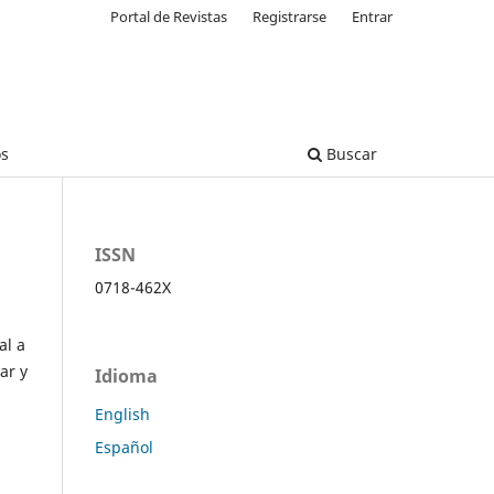
Portal de Revistas
Registrarse
Entrar
os
Buscar
ISSN
0718-462X
al a
ar y
Idioma
English
Español