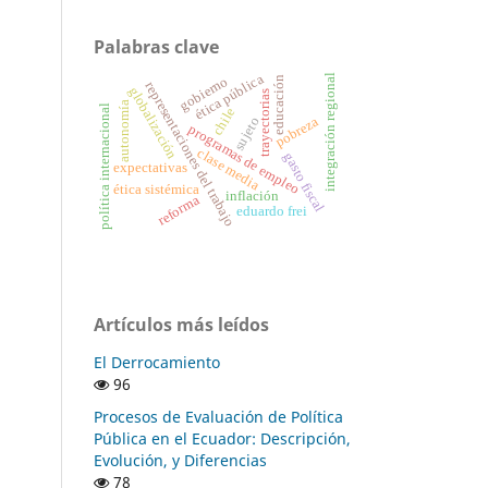
Palabras clave
ética pública
integración regional
gobierno
educación
representaciones del trabajo
globalización
trayectorias
autonomía
política internacional
chile
pobreza
sujeto
programas de empleo
clase media
gasto fiscal
expectativas
ética sistémica
inflación
reforma
eduardo frei
Artículos más leídos
El Derrocamiento
96
Procesos de Evaluación de Política
Pública en el Ecuador: Descripción,
Evolución, y Diferencias
78