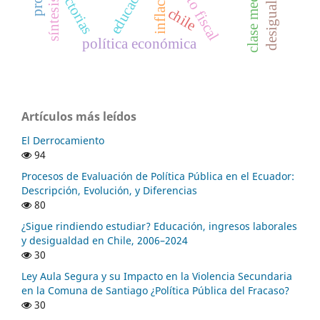
trayectorias
educación
gasto fiscal
desigualdad
inflación
clase media
síntesis
chile
política económica
Artículos más leídos
El Derrocamiento
94
Procesos de Evaluación de Política Pública en el Ecuador:
Descripción, Evolución, y Diferencias
80
¿Sigue rindiendo estudiar? Educación, ingresos laborales
y desigualdad en Chile, 2006–2024
30
Ley Aula Segura y su Impacto en la Violencia Secundaria
en la Comuna de Santiago ¿Política Pública del Fracaso?
30