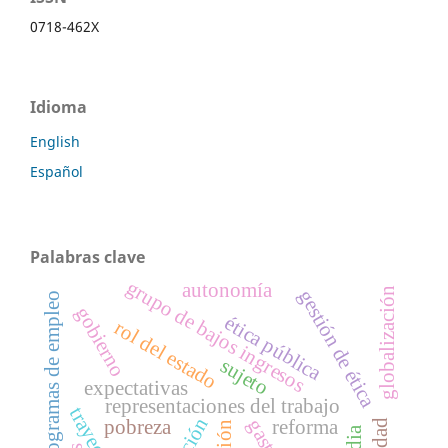
0718-462X
Idioma
English
Español
Palabras clave
grupo de bajos ingresos
autonomía
globalización
gestión de ética
programas de empleo
gobierno
ética pública
rol del estado
sujeto
expectativas
representaciones del trabajo
pobreza
reforma