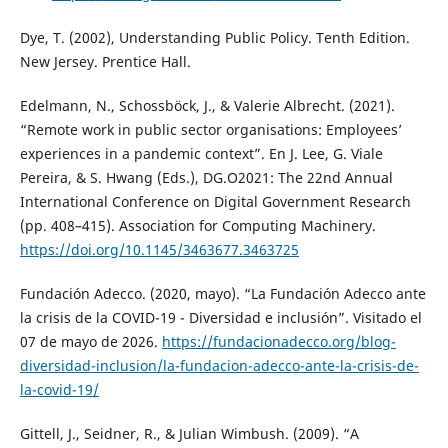
Dye, T. (2002), Understanding Public Policy. Tenth Edition.
New Jersey. Prentice Hall.
Edelmann, N., Schossböck, J., & Valerie Albrecht. (2021).
“Remote work in public sector organisations: Employees’
experiences in a pandemic context”. En J. Lee, G. Viale
Pereira, & S. Hwang (Eds.), DG.O2021: The 22nd Annual
International Conference on Digital Government Research
(pp. 408–415). Association for Computing Machinery.
https://doi.org/10.1145/3463677.3463725
Fundación Adecco. (2020, mayo). “La Fundación Adecco ante
la crisis de la COVID-19 - Diversidad e inclusión”. Visitado el
07 de mayo de 2026.
https://fundacionadecco.org/blog-
diversidad-inclusion/la-fundacion-adecco-ante-la-crisis-de-
la-covid-19/
Gittell, J., Seidner, R., & Julian Wimbush. (2009). “A