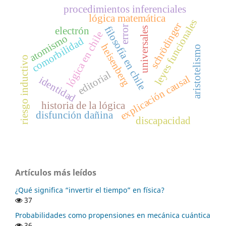
procedimientos inferenciales
lógica matemática
leyes funcionales
schrödinger
error
filosofía en chile
electrón
universales
lógica en chile
atomismo
comorbilidad
heisenberg
aristotelismo
riesgo inductivo
editorial
explicación causal
identidad
historia de la lógica
disfunción dañina
discapacidad
Artículos más leídos
¿Qué significa “invertir el tiempo” en física?
37
Probabilidades como propensiones en mecánica cuántica
36