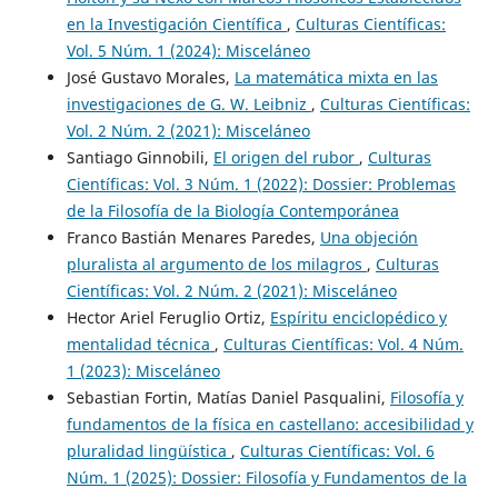
en la Investigación Científica
,
Culturas Científicas:
Vol. 5 Núm. 1 (2024): Misceláneo
José Gustavo Morales,
La matemática mixta en las
investigaciones de G. W. Leibniz
,
Culturas Científicas:
Vol. 2 Núm. 2 (2021): Misceláneo
Santiago Ginnobili,
El origen del rubor
,
Culturas
Científicas: Vol. 3 Núm. 1 (2022): Dossier: Problemas
de la Filosofía de la Biología Contemporánea
Franco Bastián Menares Paredes,
Una objeción
pluralista al argumento de los milagros
,
Culturas
Científicas: Vol. 2 Núm. 2 (2021): Misceláneo
Hector Ariel Feruglio Ortiz,
Espíritu enciclopédico y
mentalidad técnica
,
Culturas Científicas: Vol. 4 Núm.
1 (2023): Misceláneo
Sebastian Fortin, Matías Daniel Pasqualini,
Filosofía y
fundamentos de la física en castellano: accesibilidad y
pluralidad lingüística
,
Culturas Científicas: Vol. 6
Núm. 1 (2025): Dossier: Filosofía y Fundamentos de la