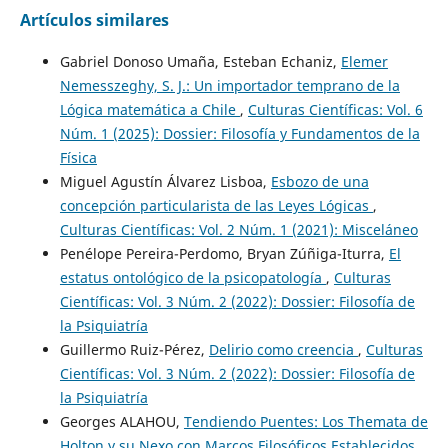
Artículos similares
Gabriel Donoso Umaña, Esteban Echaniz,
Elemer
Nemesszeghy, S. J.: Un importador temprano de la
Lógica matemática a Chile
,
Culturas Científicas: Vol. 6
Núm. 1 (2025): Dossier: Filosofía y Fundamentos de la
Física
Miguel Agustín Álvarez Lisboa,
Esbozo de una
concepción particularista de las Leyes Lógicas
,
Culturas Científicas: Vol. 2 Núm. 1 (2021): Misceláneo
Penélope Pereira-Perdomo, Bryan Zúñiga-Iturra,
El
estatus ontológico de la psicopatología
,
Culturas
Científicas: Vol. 3 Núm. 2 (2022): Dossier: Filosofía de
la Psiquiatría
Guillermo Ruiz-Pérez,
Delirio como creencia
,
Culturas
Científicas: Vol. 3 Núm. 2 (2022): Dossier: Filosofía de
la Psiquiatría
Georges ALAHOU,
Tendiendo Puentes: Los Themata de
Holton y su Nexo con Marcos Filosóficos Establecidos