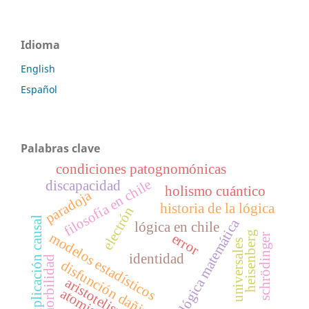
Idioma
English
Español
Palabras clave
condiciones patognomónicas
filosofía en chile
discapacidad
holismo cuántico
paradoja
historia de la lógica
electrón
explicación causal
lógica matemática
lógica en chile
heisenberg
modelos estadísticos
error
schrödinger
universales
identidad
comorbilidad
disfunción dañina
aristotelismo
atomismo