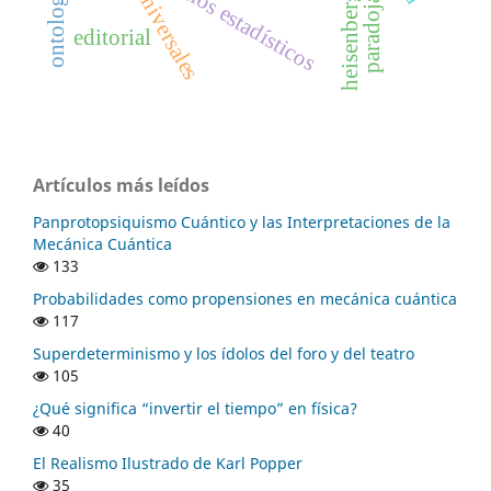
modelos estadísticos
universales
heisenberg
paradoja
editorial
Artículos más leídos
Panprotopsiquismo Cuántico y las Interpretaciones de la
Mecánica Cuántica
133
Probabilidades como propensiones en mecánica cuántica
117
Superdeterminismo y los ídolos del foro y del teatro
105
¿Qué significa “invertir el tiempo” en física?
40
El Realismo Ilustrado de Karl Popper
35