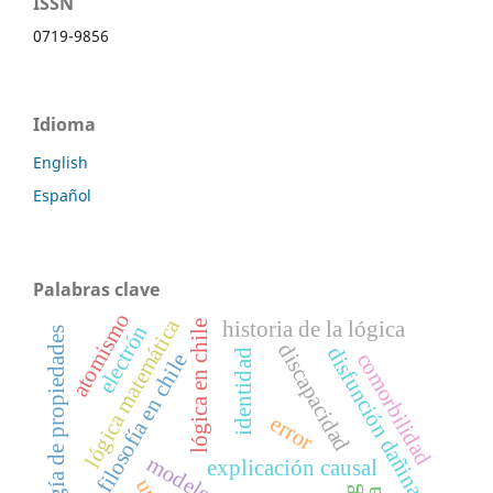
ISSN
0719-9856
Idioma
English
Español
Palabras clave
atomismo
lógica matemática
historia de la lógica
lógica en chile
electrón
ontología de propiedades
discapacidad
disfunción dañina
identidad
comorbilidad
filosofía en chile
error
explicación causal