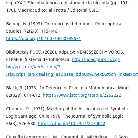
siglo XX I. Filosofía teórica e historia de la filosofía (pp. 101-
170). Madrid: Editorial Trotta / Editorial CSIC.
Belnap, N. (1993). On rigorous definitions. Philosophical
Studies, 72(2-3), 115-146.
https://doi.org/10.1007/BF00989671
Bibliotecas PUCV. (2020). bdpucv: NEMESSZEGHY VOROS,
ELEMER. Sistema de Biblioteca:
http://opac.pucv.cl/cgi-
bin/wxis.exe/iah/scripts/?
IsisScript=iah.xis&lang=es&base=bdpucv&nextAction=lnk&
Black, R. (1973). In Defence of Principia Mathematica. Mind,
82(328), 611-612.
https://www.jstor.org/stable/2252222
Chuaqui, R. (1971). Meeting of the Association for Symbolic
Logic Santiago, Chile 1970. The Journal of Symbolic Logic,
36(3), 576-580.
https://doi.org/10.2307/2270042
Cousiño Lagarrigue, J. M., Chuaqui, R., Michelow, J., & Soto,