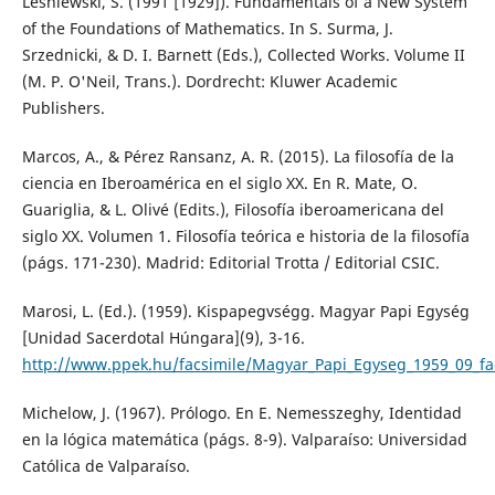
Leśniewski, S. (1991 [1929]). Fundamentals of a New System
of the Foundations of Mathematics. In S. Surma, J.
Srzednicki, & D. I. Barnett (Eds.), Collected Works. Volume II
(M. P. O'Neil, Trans.). Dordrecht: Kluwer Academic
Publishers.
Marcos, A., & Pérez Ransanz, A. R. (2015). La filosofía de la
ciencia en Iberoamérica en el siglo XX. En R. Mate, O.
Guariglia, & L. Olivé (Edits.), Filosofía iberoamericana del
siglo XX. Volumen 1. Filosofía teórica e historia de la filosofía
(págs. 171-230). Madrid: Editorial Trotta / Editorial CSIC.
Marosi, L. (Ed.). (1959). Kispapegvségg. Magyar Papi Egység
[Unidad Sacerdotal Húngara](9), 3-16.
http://www.ppek.hu/facsimile/Magyar_Papi_Egyseg_1959_09_fa
Michelow, J. (1967). Prólogo. En E. Nemesszeghy, Identidad
en la lógica matemática (págs. 8-9). Valparaíso: Universidad
Católica de Valparaíso.