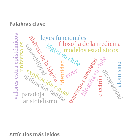
Palabras clave
valores extra epistémicos
historia de la lógica
leyes funcionales
filosofía de la medicina
universales
lógica en chile
comorbilidad
modelos estadísticos
filosofía en chile
trastornos mentales
identidad
atomismo
error
explicación causal
discapacidad
disfunción dañina
electrón
paradoja
aristotelismo
Artículos más leídos