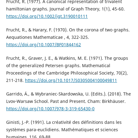
Frucht, R. (1977). A canonical representation of trivalent
hamiltonian graphs. Journal of Graph Theory, 1(1), 45-60.
https://doi.org/10.1002/jgt.3190010111
Frucht, R., & Harary, F. (1970). On the corona of two graphs.
Aequationes Mathematicae , 4, 322-325.
https://doi.org/10.1007/BF01844162
Frucht, R., Graver, J. E., & Watkins, M. E. (1971). The groups
of the generalized Petersen graphs. Mathematical
Proceedings of the Cambridge Philosophical Society, 70(2),
211-218.
https://doi.org/10.1017/S0305004100049811
Garrido, Á., & Wybraniec-Skardowska, U. (Edits.). (2018). The
Lvov-Warsaw School. Past and Present. Cham: Birkhäuser.
https://doi.org/10.1007/978-3-319-65430-0
Ginisti, J.-P. (1991). La créativité des définitions dans les
systèmes para-euclidiens. Mathématiques et sciences
humaines, 116, 69-88.