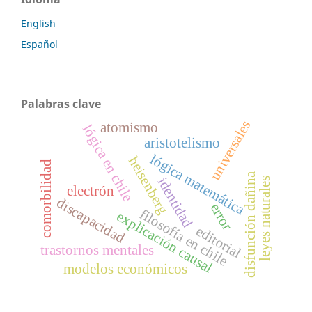
English
Español
Palabras clave
universales
atomismo
lógica en chile
aristotelismo
lógica matemática
heisenberg
comorbilidad
disfunción dañina
identidad
leyes naturales
electrón
discapacidad
error
filosofía en chile
explicación causal
editorial
trastornos mentales
modelos económicos