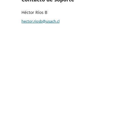
Héctor Ríos B
hector.riosb@usach.cl