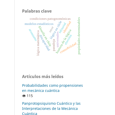
Palabras clave
condiciones patognomónicas
propiedades determinables
lógica en chile
identidad
editorial
modelos estadísticos
filosofía en chile
error
atomismo
historia de la lógica
lógica matemática
universales
electrón
discapacidad
paradoja
comorbilidad
Artículos más leídos
Probabilidades como propensiones
en mecánica cuántica
115
Panprotopsiquismo Cuántico y las
Interpretaciones de la Mecánica
Cuántica