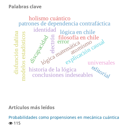
Palabras clave
holismo cuántico
patrones de dependencia contrafáctica
identidad
lógica en chile
disfunción dañina
modelos estadísticos
filosofía en chile
discapacidad
electrón
explicación causal
error
atomismo
lógica matemática
universales
editorial
historia de la lógica
conclusiones indeseables
Artículos más leídos
Probabilidades como propensiones en mecánica cuántica
115