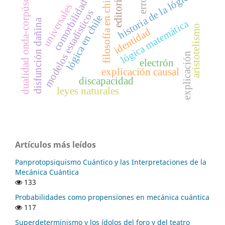
dualidad onda-corpúsculo
historia de la lógica
editorial
filosofía en chile
error
comorbilidad
universales
modelos estadísticos
lógica en chile
disfunción dañina
lógica matemática
aristotelismo
identidad
explicación
electrón
explicación causal
discapacidad
leyes naturales
Artículos más leídos
Panprotopsiquismo Cuántico y las Interpretaciones de la
Mecánica Cuántica
133
Probabilidades como propensiones en mecánica cuántica
117
Superdeterminismo y los ídolos del foro y del teatro