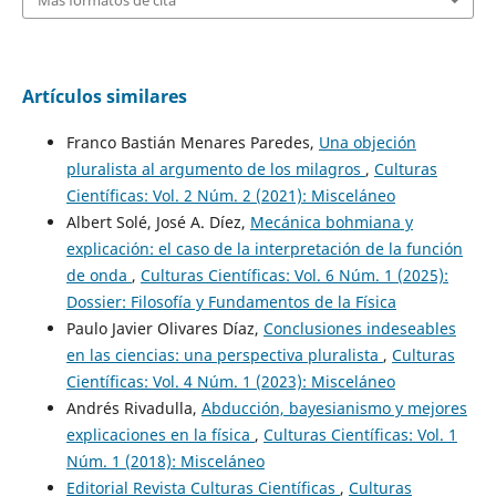
Artículos similares
Franco Bastián Menares Paredes,
Una objeción
pluralista al argumento de los milagros
,
Culturas
Científicas: Vol. 2 Núm. 2 (2021): Misceláneo
Albert Solé, José A. Díez,
Mecánica bohmiana y
explicación: el caso de la interpretación de la función
de onda
,
Culturas Científicas: Vol. 6 Núm. 1 (2025):
Dossier: Filosofía y Fundamentos de la Física
Paulo Javier Olivares Díaz,
Conclusiones indeseables
en las ciencias: una perspectiva pluralista
,
Culturas
Científicas: Vol. 4 Núm. 1 (2023): Misceláneo
Andrés Rivadulla,
Abducción, bayesianismo y mejores
explicaciones en la física
,
Culturas Científicas: Vol. 1
Núm. 1 (2018): Misceláneo
Editorial Revista Culturas Científicas
,
Culturas