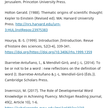
Jerusalem. Princeton University Press.
Holton Gerald. (1988). Thematic origins of scientific thought:
Kepler to Einstein (Revised ed). MA: Harvard University
Press.
http://nrs.harvard.edu/urn-
3:HUL.InstRepos:23975383
Hourya, B.-S. (1999). Introduction /Introduction. Revue
d’histoire des sciences, 52(3‑4), 339‑341.
https://doi.org/https://doi.org/10.3406/rhs.1999.1359
Ibarretxe-Antuñano, I., & Mendívil-Giró, and J.-L. (2014). To
be or not to be a word : new reflections on the definition of
word (I. Ibarretxe-Antuñano & J.-L. Mendívil-Giró (Éds.)).
Cambridge Scholars Press.
Invernizzi, M. (2017). The Role of Developmental Word
Knowledge in Achieving Fluency. Michigan Reading Journal,
49(2, Article 10), 1‑6.
https://scholarworks.gvsu.edu/mrj/vol49/iss2/10