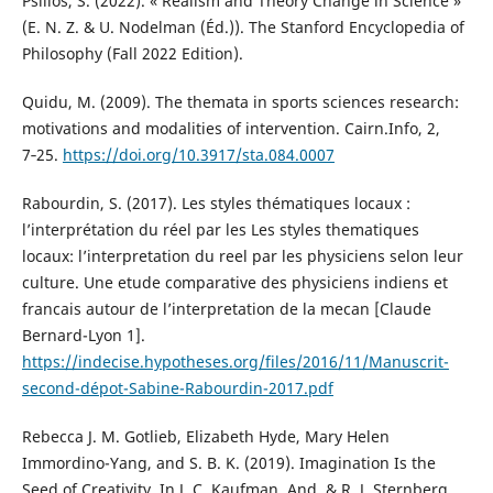
Psillos, S. (2022). « Realism and Theory Change in Science »
(E. N. Z. & U. Nodelman (Éd.)). The Stanford Encyclopedia of
Philosophy (Fall 2022 Edition).
Quidu, M. (2009). The themata in sports sciences research:
motivations and modalities of intervention. Cairn.Info, 2,
7‑25.
https://doi.org/10.3917/sta.084.0007
Rabourdin, S. (2017). Les styles thématiques locaux :
l’interprétation du réel par les Les styles thematiques
locaux: l’interpretation du reel par les physiciens selon leur
culture. Une etude comparative des physiciens indiens et
francais autour de l’interpretation de la mecan [Claude
Bernard-Lyon 1].
https://indecise.hypotheses.org/files/2016/11/Manuscrit-
second-dépot-Sabine-Rabourdin-2017.pdf
Rebecca J. M. Gotlieb, Elizabeth Hyde, Mary Helen
Immordino-Yang, and S. B. K. (2019). Imagination Is the
Seed of Creativity. In J. C. Kaufman, And, & R. J. Sternberg