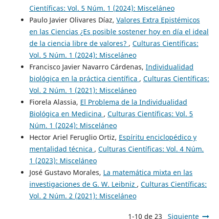
Científicas: Vol. 5 Núm. 1 (2024): Misceláneo
Paulo Javier Olivares Díaz,
Valores Extra Epistémicos
en las Ciencias ¿Es posible sostener hoy en día el ideal
de la ciencia libre de valores?
,
Culturas Científicas:
Vol. 5 Núm. 1 (2024): Misceláneo
Francisco Javier Navarro Cárdenas,
Individualidad
biológica en la práctica científica
,
Culturas Científicas:
Vol. 2 Núm. 1 (2021): Misceláneo
Fiorela Alassia,
El Problema de la Individualidad
Biológica en Medicina
,
Culturas Científicas: Vol. 5
Núm. 1 (2024): Misceláneo
Hector Ariel Feruglio Ortiz,
Espíritu enciclopédico y
mentalidad técnica
,
Culturas Científicas: Vol. 4 Núm.
1 (2023): Misceláneo
José Gustavo Morales,
La matemática mixta en las
investigaciones de G. W. Leibniz
,
Culturas Científicas:
Vol. 2 Núm. 2 (2021): Misceláneo
1-10 de 23
Siguiente