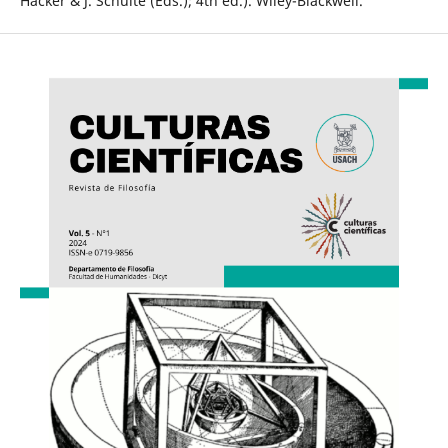
Hacker & J. Schulte (Éds.); 4th éd.). Wiley-Blackwell.