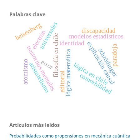
Palabras clave
universales
heisenberg
discapacidad
electrón
modelos estadísticos
filosofía en chile
identidad
explicación causal
paradoja
trastornos mentales
schrödinger
lógica matemática
error
atomismo
aristotelismo
lógica en chile
editorial
comorbilidad
Artículos más leídos
Probabilidades como propensiones en mecánica cuántica