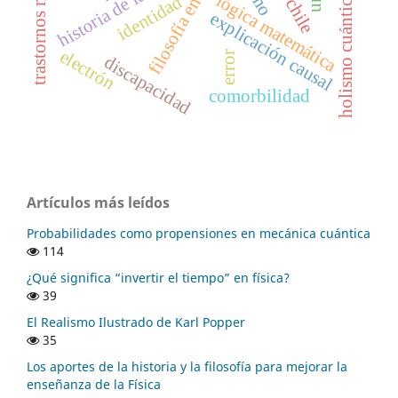
trastornos mentales
filosofía en chile
historia de la lógica
holismo cuántico
lógica matemática
identidad
explicación causal
electrón
error
discapacidad
comorbilidad
Artículos más leídos
Probabilidades como propensiones en mecánica cuántica
114
¿Qué significa “invertir el tiempo” en física?
39
El Realismo Ilustrado de Karl Popper
35
Los aportes de la historia y la filosofía para mejorar la
enseñanza de la Física