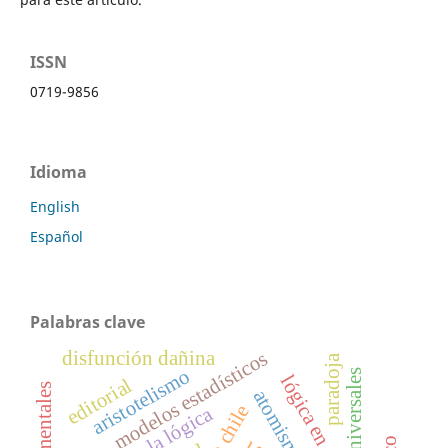
ISSN
0719-9856
Idioma
English
Español
Palabras clave
disfunción dañina
modelos estadísticos
paradoja
aristotelismo
universales
lógica en chile
editorial
atomismo