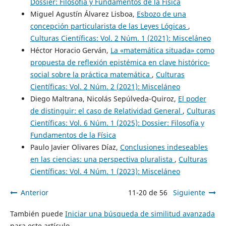
Dossier: Filosofía y Fundamentos de la Física
Miguel Agustín Álvarez Lisboa,
Esbozo de una
concepción particularista de las Leyes Lógicas
,
Culturas Científicas: Vol. 2 Núm. 1 (2021): Misceláneo
Héctor Horacio Gerván,
La «matemática situada» como
propuesta de reflexión epistémica en clave histórico-
social sobre la práctica matemática
,
Culturas
Científicas: Vol. 2 Núm. 2 (2021): Misceláneo
Diego Maltrana, Nicolás Sepúlveda-Quiroz,
El poder
de distinguir: el caso de Relatividad General
,
Culturas
Científicas: Vol. 6 Núm. 1 (2025): Dossier: Filosofía y
Fundamentos de la Física
Paulo Javier Olivares Díaz,
Conclusiones indeseables
en las ciencias: una perspectiva pluralista
,
Culturas
Científicas: Vol. 4 Núm. 1 (2023): Misceláneo
Anterior
11-20 de 56
Siguiente
También puede
Iniciar una búsqueda de similitud avanzada
para este artículo.