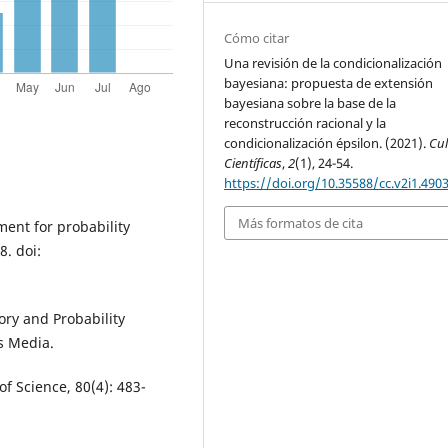
Cómo citar
Una revisión de la condicionalización
bayesiana: propuesta de extensión
bayesiana sobre la base de la
reconstrucción racional y la
condicionalización épsilon. (2021).
Cul
Científicas
,
2
(1), 24-54.
https://doi.org/10.35588/cc.v2i1.490
Más formatos de cita
ment for probability
8. doi:
eory and Probability
s Media.
of Science, 80(4): 483-