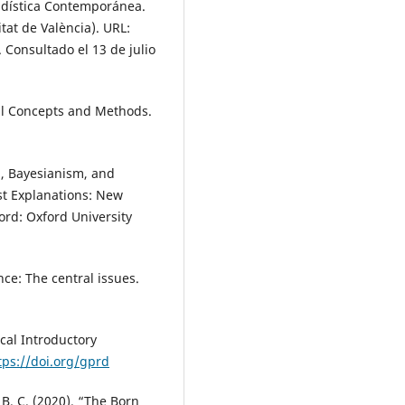
tadística Contemporánea.
tat de València). URL:
. Consultado el 13 de julio
ical Concepts and Methods.
on, Bayesianism, and
st Explanations: New
ord: Oxford University
ence: The central issues.
tical Introductory
tps://doi.org/gprd
y, B. C. (2020). “The Born