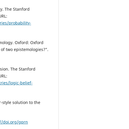
ity. The Stanford
URL:
ries/probability-
emology. Oxford: Oxford
le of two epistemologies?”.
ision. The Stanford
URL:
ies/logic-belief-
-style solution to the
://doi.org/gprn