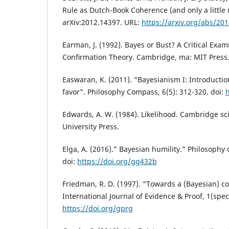
Rule as Dutch-Book Coherence (and only a little 
arXiv:2012.14397. URL:
https://arxiv.org/abs/20
Earman, J. (1992). Bayes or Bust? A Critical Exam
Conﬁrmation Theory. Cambridge, ma: MIT Press
Easwaran, K. (2011). “Bayesianism I: Introducti
favor”. Philosophy Compass, 6(5): 312-320. doi:
h
Edwards, A. W. (1984). Likelihood. Cambridge sc
University Press.
Elga, A. (2016).” Bayesian humility.” Philosophy 
doi:
https://doi.org/gg432b
Friedman, R. D. (1997). “Towards a (Bayesian) 
International Journal of Evidence & Proof, 1(speci
https://doi.org/gprg