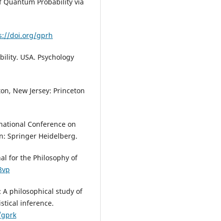
of Quantum Probability via
s://doi.org/gprh
ability. USA. Psychology
ton, New Jersey: Princeton
rnational Conference on
in: Springer Heidelberg.
nal for the Philosophy of
8vp
: A philosophical study of
stical inference.
/gprk