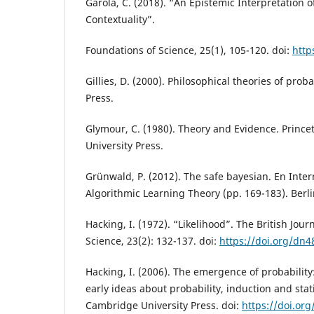
Garola, C. (2018). “An Epistemic Interpretation 
Contextuality”.
Foundations of Science, 25(1), 105-120. doi:
http
Gillies, D. (2000). Philosophical theories of prob
Press.
Glymour, C. (1980). Theory and Evidence. Prince
University Press.
Grünwald, P. (2012). The safe bayesian. En Inte
Algorithmic Learning Theory (pp. 169-183). Berl
Hacking, I. (1972). “Likelihood”. The British Jour
Science, 23(2): 132-137. doi:
https://doi.org/dn4
Hacking, I. (2006). The emergence of probability
early ideas about probability, induction and stati
Cambridge University Press. doi:
https://doi.org