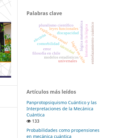
Palabras clave
lógica matemática
entrelazamiento cuántico
pluralismo científico
historia de la lógica
explicación causal
leyes funcionales
discapacidad
electrón
lógica en chile
comorbilidad
identidad
error
filosofía en chile
modelos estadísticos
universales
Artículos más leídos
Panprotopsiquismo Cuántico y las
Interpretaciones de la Mecánica
Cuántica
133
Probabilidades como propensiones
en mecánica cuántica