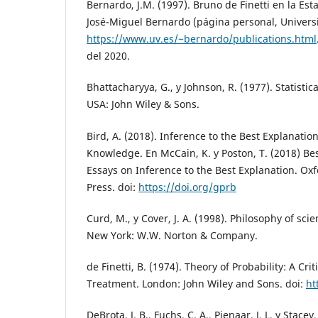
Bernardo, J.M. (1997). Bruno de Finetti en la Es
José-Miguel Bernardo (página personal, Universi
https://www.uv.es/~bernardo/publications.html
del 2020.
Bhattacharyya, G., y Johnson, R. (1977). Statist
USA: John Wiley & Sons.
Bird, A. (2018). Inference to the Best Explanati
Knowledge. En McCain, K. y Poston, T. (2018) Be
Essays on Inference to the Best Explanation. Oxf
Press. doi:
https://doi.org/gprb
Curd, M., y Cover, J. A. (1998). Philosophy of sci
New York: W.W. Norton & Company.
de Finetti, B. (1974). Theory of Probability: A Cri
Treatment. London: John Wiley and Sons. doi:
ht
DeBrota, J. B., Fuchs, C. A., Pienaar, J. L. y Stace