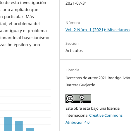
to de esta investigación
2021-07-31
esiano ampliado que
n particular. Más
Número
idad, el problema del
Vol. 2 Núm. 1 (2021): Misceláneo
ia antigua y el problema
icionando al bayesianismo
Sección
ización épsilon y una
Artículos
Licencia
Derechos de autor 2021 Rodrigo Iván
Barrera Guajardo
Esta obra está bajo una licencia
internacional
Creative Commons
Atribución 4.0
.