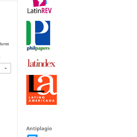
turas
3
Antiplagio