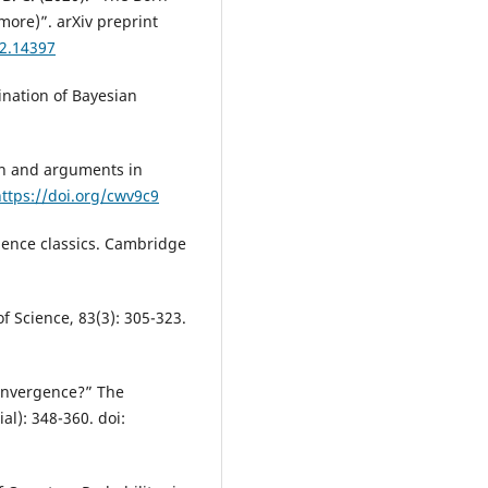
more)”. arXiv preprint
12.14397
ination of Bayesian
.
on and arguments in
ttps://doi.org/cwv9c9
ience classics. Cambridge
of Science, 83(3): 305-323.
convergence?” The
al): 348-360. doi: