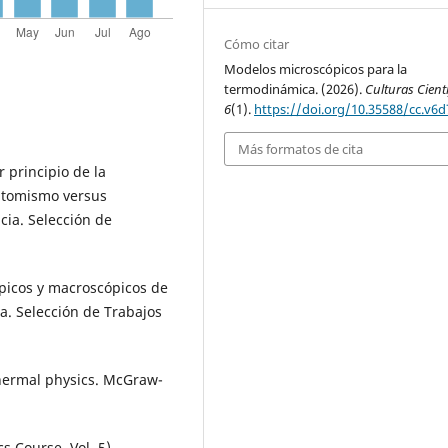
Cómo citar
Modelos microscópicos para la
termodinámica. (2026).
Culturas Cientí
6
(1).
https://doi.org/10.35588/cc.v6
Más formatos de cita
r principio de la
 atomismo versus
cia. Selección de
ópicos y macroscópicos de
ia. Selección de Trabajos
 thermal physics. McGraw-
cs Course, Vol. 5).