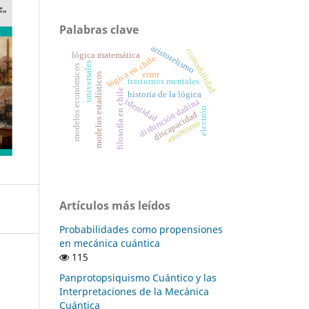
Palabras clave
aristotelismo
comorbilidad
lógica matemática
lógica en chile
universales
modelos económicos
error
modelos estadísticos
trastornos mentales
filosofía en chile
historia de la lógica
disfunción dañina
identidad
electrón
discapacidad
atomismo
Artículos más leídos
Probabilidades como propensiones
en mecánica cuántica
115
Panprotopsiquismo Cuántico y las
Interpretaciones de la Mecánica
Cuántica