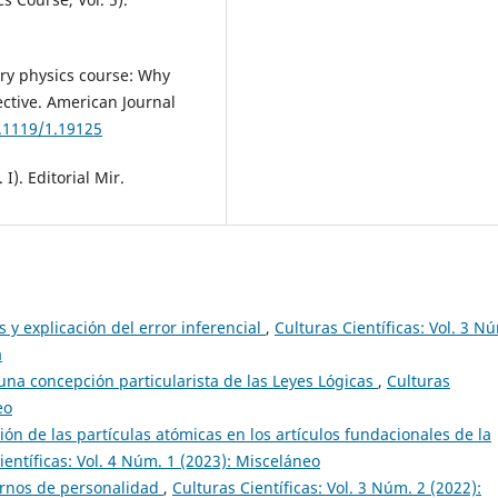
ory physics course: Why
ective. American Journal
0.1119/1.19125
 I). Editorial Mir.
 y explicación del error inferencial
,
Culturas Científicas: Vol. 3 N
a
una concepción particularista de las Leyes Lógicas
,
Culturas
eo
ión de las partículas atómicas en los artículos fundacionales de la
ientíficas: Vol. 4 Núm. 1 (2023): Misceláneo
ornos de personalidad
,
Culturas Científicas: Vol. 3 Núm. 2 (2022):