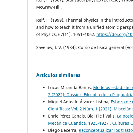
McGraw-Hill.
Reif, F. (1999). Thermal physics in the introduct
and how to teach it from a unified atomic persp
of Physics, 67(11), 1051–1062.
https://doi.org/1
Saveliev, I. V. (1984). Curso de física general (Vol.
Artículos similares
Lucas Miranda Baños,
Modelos estadísticos
2 (2022): Dossier: Filosofía de la Psiquiatrí
Miguel Agustín Álvarez Lisboa,
Esbozo de 
Científicas: Vol. 2 Núm. 1 (2021): Miscelán
Enric Pérez Canals, Blai Pié i Valls,
La posic
Mecánica Cuántica, 1925-1927
,
Culturas C
Diego Becerra,
Reconceptualizar los trast