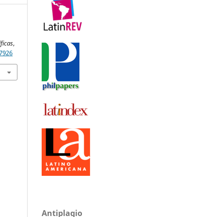
ficas
,
d7926
Antiplagio