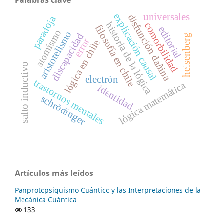
Palabras clave
universales
explicación causal
disfunción dañina
paradoja
historia de la lógica
comorbilidad
filosofía en chile
editorial
atomismo
aristotelismo
discapacidad
heisenberg
error
lógica en chile
salto inductivo
electrón
trastornos mentales
lógica matemática
identidad
schrödinger
Artículos más leídos
Panprotopsiquismo Cuántico y las Interpretaciones de la
Mecánica Cuántica
133