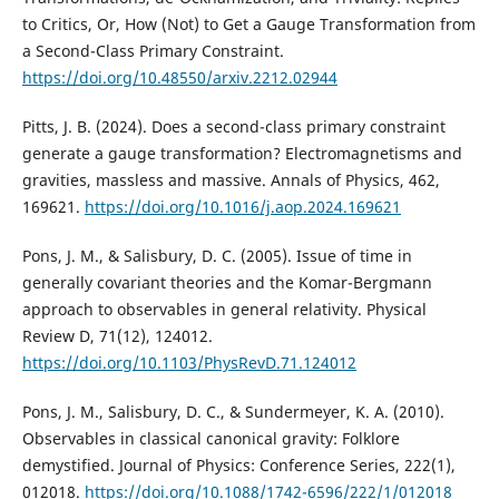
to Critics, Or, How (Not) to Get a Gauge Transformation from
a Second-Class Primary Constraint.
https://doi.org/10.48550/arxiv.2212.02944
Pitts, J. B. (2024). Does a second-class primary constraint
generate a gauge transformation? Electromagnetisms and
gravities, massless and massive. Annals of Physics, 462,
169621.
https://doi.org/10.1016/j.aop.2024.169621
Pons, J. M., & Salisbury, D. C. (2005). Issue of time in
generally covariant theories and the Komar-Bergmann
approach to observables in general relativity. Physical
Review D, 71(12), 124012.
https://doi.org/10.1103/PhysRevD.71.124012
Pons, J. M., Salisbury, D. C., & Sundermeyer, K. A. (2010).
Observables in classical canonical gravity: Folklore
demystified. Journal of Physics: Conference Series, 222(1),
012018.
https://doi.org/10.1088/1742-6596/222/1/012018