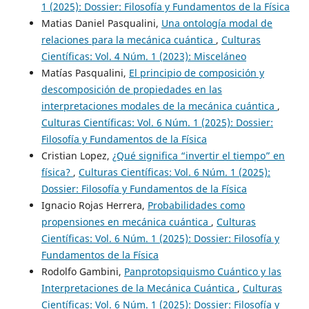
1 (2025): Dossier: Filosofía y Fundamentos de la Física
Matias Daniel Pasqualini,
Una ontología modal de
relaciones para la mecánica cuántica
,
Culturas
Científicas: Vol. 4 Núm. 1 (2023): Misceláneo
Matías Pasqualini,
El principio de composición y
descomposición de propiedades en las
interpretaciones modales de la mecánica cuántica
,
Culturas Científicas: Vol. 6 Núm. 1 (2025): Dossier:
Filosofía y Fundamentos de la Física
Cristian Lopez,
¿Qué significa “invertir el tiempo” en
física?
,
Culturas Científicas: Vol. 6 Núm. 1 (2025):
Dossier: Filosofía y Fundamentos de la Física
Ignacio Rojas Herrera,
Probabilidades como
propensiones en mecánica cuántica
,
Culturas
Científicas: Vol. 6 Núm. 1 (2025): Dossier: Filosofía y
Fundamentos de la Física
Rodolfo Gambini,
Panprotopsiquismo Cuántico y las
Interpretaciones de la Mecánica Cuántica
,
Culturas
Científicas: Vol. 6 Núm. 1 (2025): Dossier: Filosofía y