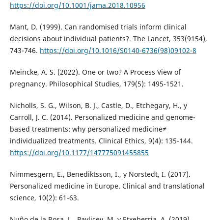
https://doi.org/10.1001/jama.2018.10956
Mant, D. (1999). Can randomised trials inform clinical
decisions about individual patients?. The Lancet, 353(9154),
743-746.
https://doi.org/10.1016/S0140-6736(98)09102-8
Meincke, A. S. (2022). One or two? A Process View of
pregnancy. Philosophical Studies, 179(5): 1495-1521.
Nicholls, S. G., Wilson, B. J., Castle, D., Etchegary, H., y
Carroll, J. C. (2014). Personalized medicine and genome-
based treatments: why personalized medicine≠
individualized treatments. Clinical Ethics, 9(4): 135-144.
https://doi.org/10.1177/147775091455855
Nimmesgern, E., Benediktsson, I., y Norstedt, I. (2017).
Personalized medicine in Europe. Clinical and translational
science, 10(2): 61-63.
Nuño de la Rosa, L., Pavlicev, M. y Etxeberria, A. (2019)