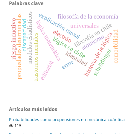
Palabras clave
explicación causal
modelos estadísticos
filosofía de la economía
propiedades determinadas
riesgo inductivo
discapacidad
lógica matemática
filosofía en chile
universales
electrón
comorbilidad
historia de la lógica
atomismo
trastornos mentales
lógica en chile
schrödinger
identidad
error
editorial
Artículos más leídos
Probabilidades como propensiones en mecánica cuántica
115