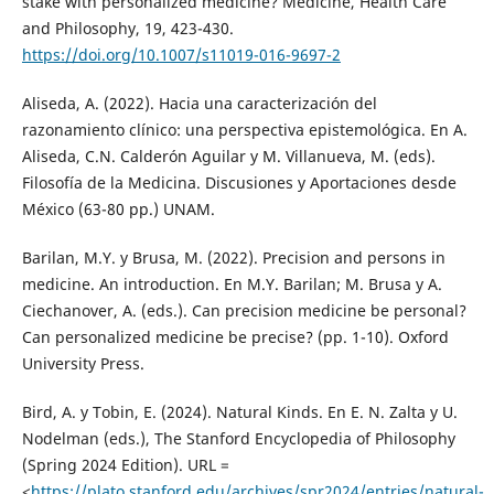
stake with personalized medicine? Medicine, Health Care
and Philosophy, 19, 423-430.
https://doi.org/10.1007/s11019-016-9697-2
Aliseda, A. (2022). Hacia una caracterización del
razonamiento clínico: una perspectiva epistemológica. En A.
Aliseda, C.N. Calderón Aguilar y M. Villanueva, M. (eds).
Filosofía de la Medicina. Discusiones y Aportaciones desde
México (63-80 pp.) UNAM.
Barilan, M.Y. y Brusa, M. (2022). Precision and persons in
medicine. An introduction. En M.Y. Barilan; M. Brusa y A.
Ciechanover, A. (eds.). Can precision medicine be personal?
Can personalized medicine be precise? (pp. 1-10). Oxford
University Press.
Bird, A. y Tobin, E. (2024). Natural Kinds. En E. N. Zalta y U.
Nodelman (eds.), The Stanford Encyclopedia of Philosophy
(Spring 2024 Edition). URL =
<
https://plato.stanford.edu/archives/spr2024/entries/natural-