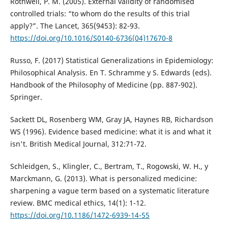
Rothwell, P. M. (2005). External validity of randomised
controlled trials: “to whom do the results of this trial
apply?”. The Lancet, 365(9453): 82-93.
https://doi.org/10.1016/S0140-6736(04)17670-8
Russo, F. (2017) Statistical Generalizations in Epidemiology:
Philosophical Analysis. En T. Schramme y S. Edwards (eds).
Handbook of the Philosophy of Medicine (pp. 887-902).
Springer.
Sackett DL, Rosenberg WM, Gray JA, Haynes RB, Richardson
WS (1996). Evidence based medicine: what it is and what it
isn't. British Medical Journal, 312:71-72.
Schleidgen, S., Klingler, C., Bertram, T., Rogowski, W. H., y
Marckmann, G. (2013). What is personalized medicine:
sharpening a vague term based on a systematic literature
review. BMC medical ethics, 14(1): 1-12.
https://doi.org/10.1186/1472-6939-14-55