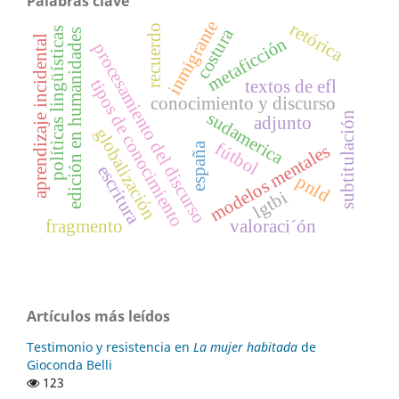
Palabras clave
inmigrante
retórica
recuerdo
costura
políticas lingüísticas
edición en humanidades
aprendizaje incidental
metaficción
procesamiento del discurso
tipos de conocimiento
textos de efl
conocimiento y discurso
sudamerica
subtitulación
adjunto
globalización
fútbol
españa
modelos mentales
escritura
pnld
lgtbi
fragmento
valoraci´ón
Artículos más leídos
Testimonio y resistencia en
La mujer habitada
de
Gioconda Belli
123