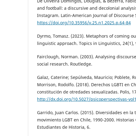
De Oliveira Domingos, Douglas, & Bezerra, Fábi
and football: a discursive and decolonial analys
Instagram. Latin-American Journal of Discourse S
https://doi.org/10.35956/v.25.n1.2025.p.64-84
Dyrmo, Tomasz. (2023). Metaphors of coming out 
linguistic approach. Topics in Linguistics, 24(1),
Fairclough, Norman. (2003). Analysing discourse:
social research. Routledge.
Galaz, Caterine; Sepúlveda, Mauricio; Poblete, R
Morrison, Rodolfo. (2018). Derechos LGBTI en Chi
constitución de otredades sexualizadas. Polis, 17
http://dx.doi.org/10.5027/psicoperspectivas-vol1
Garrido, Juan Carlos. (2015). Diversidades en la 
movimiento LGBT en Chile, 1990-2000. Historias
Estudiantes de Historia, 6.