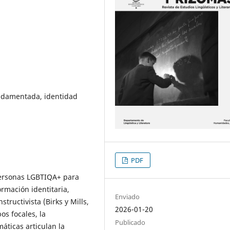
undamentada, identidad
PDF
 personas LGBTIQA+ para
rmación identitaria,
Enviado
uctivista (Birks y Mills,
2026-01-20
os focales, la
Publicado
áticas articulan la