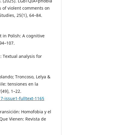
o. (2025). LGBTQIA+phobia
is of violent comments on
tudies, 25(1), 64–84.
in Polish: A cognitive
 94–107.
 Textual analysis for
olando; Troncoso, Lelya &
le: tensiones en la
(49), 1–22.
7-issue1-fulltext-1165
transición: Homofobia y el
 Que Vienen: Revista de