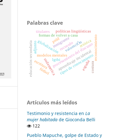
Palabras clave
políticas lingüísticas
titulares
formas de volver a casa
reconocimiento
inmigrante
pnld
retórica
globalización
valoraciÓn
educación secundaria
recuerdo
adjunto
procesamiento del discurso
aprendizaje incidental
tipos de conocimiento
modelos mentales
sudamerica
lgtbi
escritura
españa
costura
fútbol
Artículos más leídos
Testimonio y resistencia en
La
mujer habitada
de Gioconda Belli
122
Pueblo Mapuche, golpe de Estado y