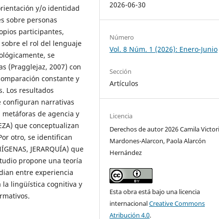
2026-06-30
rientación y/o identidad
es sobre personas
opios participantes,
Número
sobre el rol del lenguaje
Vol. 8 Núm. 1 (2026): Enero-Junio
dológicamente, se
s (Pragglejaz, 2007) con
Sección
e comparación constante y
Artículos
s. Los resultados
 configuran narrativas
n metáforas de agencia y
Licencia
ZA) que conceptualizan
Derechos de autor 2026 Camila Victor
or otro, se identifican
Mardones-Alarcon, Paola Alarcón
NÍGENAS, JERARQUÍA) que
Hernández
studio propone una teoría
ian entre experiencia
la lingüística cognitiva y
Esta obra está bajo una licencia
ormativos.
internacional
Creative Commons
Atribución 4.0
.