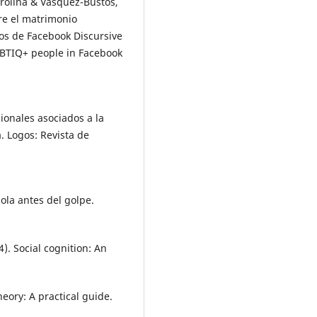
rolina & Vásquez-Bustos,
bre el matrimonio
os de Facebook Discursive
GBTIQ+ people in Facebook
cionales asociados a la
. Logos: Revista de
cola antes del golpe.
). Social cognition: An
heory: A practical guide.