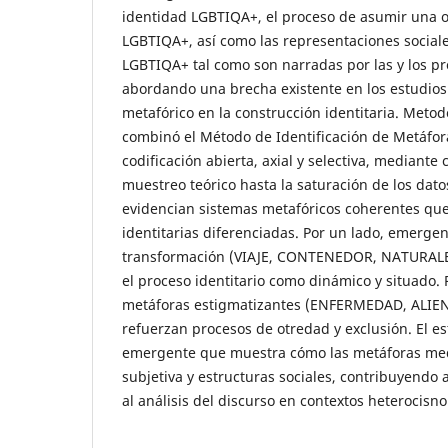
identidad LGBTIQA+, el proceso de asumir una o
LGBTIQA+, así como las representaciones social
LGBTIQA+ tal como son narradas por las y los pr
abordando una brecha existente en los estudios 
metafórico en la construcción identitaria. Meto
combinó el Método de Identificación de Metáfora
codificación abierta, axial y selectiva, mediant
muestreo teórico hasta la saturación de los dato
evidencian sistemas metafóricos coherentes que
identitarias diferenciadas. Por un lado, emerge
transformación (VIAJE, CONTENEDOR, NATURALE
el proceso identitario como dinámico y situado. P
metáforas estigmatizantes (ENFERMEDAD, ALIE
refuerzan procesos de otredad y exclusión. El e
emergente que muestra cómo las metáforas med
subjetiva y estructuras sociales, contribuyendo a 
al análisis del discurso en contextos heterocisn