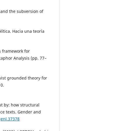
 and the subversion of
lítica. Hacia una teoría
s framework for
aphor Analysis (pp. 77–
vist grounded theory for
10.
t by: how structural
ice texts. Gender and
genl.37378