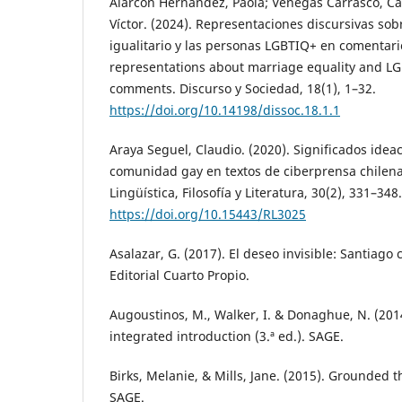
Alarcón Hernández, Paola; Venegas Carrasco, Ca
Víctor. (2024). Representaciones discursivas so
igualitario y las personas LGBTIQ+ en comentari
representations about marriage equality and L
comments. Discurso y Sociedad, 18(1), 1–32.
https://doi.org/10.14198/dissoc.18.1.1
Araya Seguel, Claudio. (2020). Significados idea
comunidad gay en textos de ciberprensa chilena
Lingüística, Filosofía y Literatura, 30(2), 331–348.
https://doi.org/10.15443/RL3025
Asalazar, G. (2017). El deseo invisible: Santiago 
Editorial Cuarto Propio.
Augoustinos, M., Walker, I. & Donaghue, N. (2014
integrated introduction (3.ª ed.). SAGE.
Birks, Melanie, & Mills, Jane. (2015). Grounded t
SAGE.