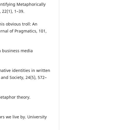
entifying Metaphorically
22(1), 1–39.
his obvious troll: An
urnal of Pragmatics, 101,
in business media
ative identities in written
 and Society, 24(5), 572–
metaphor theory.
s we live by. University