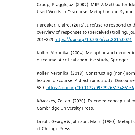
Group, Pragglejaz. (2007). MIP: A Method for Id
Used Words in Discourse. Metaphor and Symbol, 
Hardaker, Claire. (2015). I refuse to respond to t
overview of responses to (perceived) trolling. Jo
201–229.
https://doi.org/10.3366/cor.2015.0074
Koller, Veronika. (2004). Metaphor and gender 
discourse: A critical cognitive study. Springer.
Koller, Veronika. (2013). Constructing (non-)norm
lesbian discourse: A diachronic study. Discourse
589.
https://doi.org/10.1177/0957926513486166
Kövecses, Zoltan. (2020). Extended conceptual 
Cambridge University Press.
Lakoff, George & Johnson, Mark. (1980). Metaphor
of Chicago Press.