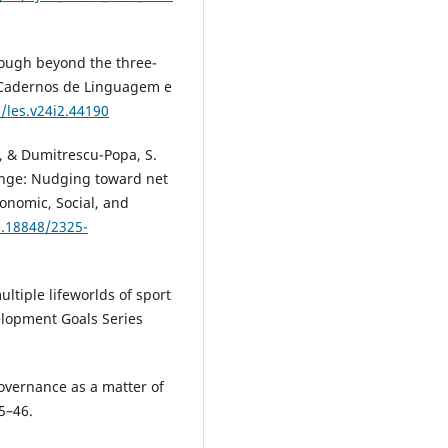
clough beyond the three-
 Cadernos de Linguagem e
/les.v24i2.44190
M., & Dumitrescu-Popa, S.
ange: Nudging toward net
conomic, Social, and
0.18848/2325-
ultiple lifeworlds of sport
elopment Goals Series
governance as a matter of
5–46.