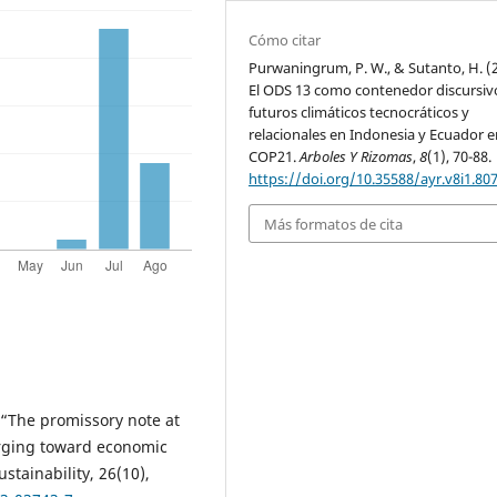
Cómo citar
Purwaningrum, P. W., & Sutanto, H. (
El ODS 13 como contenedor discursiv
futuros climáticos tecnocráticos y
relacionales en Indonesia y Ecuador e
COP21.
Arboles Y Rizomas
,
8
(1), 70-88.
https://doi.org/10.35588/ayr.v8i1.80
Más formatos de cita
. “The promissory note at
verging toward economic
tainability, 26(10),