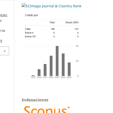
2026).
o:
n la
74
Indexaciones