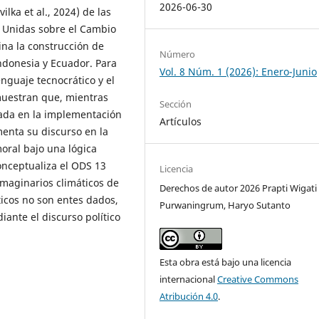
2026-06-30
ilka et al., 2024) de las
s Unidas sobre el Cambio
ina la construcción de
Número
Indonesia y Ecuador. Para
Vol. 8 Núm. 1 (2026): Enero-Junio
enguaje tecnocrático y el
muestran que, mientras
Sección
cada en la implementación
Artículos
menta su discurso en la
moral bajo una lógica
conceptualiza el ODS 13
Licencia
 imaginarios climáticos de
Derechos de autor 2026 Prapti Wigati
ticos no son entes dados,
Purwaningrum, Haryo Sutanto
ante el discurso político
Esta obra está bajo una licencia
internacional
Creative Commons
Atribución 4.0
.