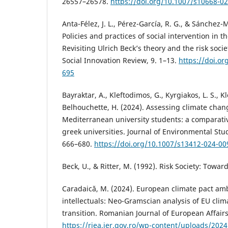
26557–26578.
https://doi.org/10.1007/s10668-0
Anta-Félez, J. L., Pérez-García, R. G., & Sánchez-
Policies and practices of social intervention in 
Revisiting Ulrich Beck’s theory and the risk soci
Social Innovation Review, 9. 1–13.
https://doi.or
695
Bayraktar, A., Kleftodimos, G., Kyrgiakos, L. S., Kle
Belhouchette, H. (2024). Assessing climate ch
Mediterranean university students: a comparati
greek universities. Journal of Environmental Stu
666–680.
https://doi.org/10.1007/s13412-024-0
Beck, U., & Ritter, M. (1992). Risk Society: Towa
Caradaică, M. (2024). European climate pact a
intellectuals: Neo-Gramscian analysis of EU cli
transition. Romanian Journal of European Affairs
https://rjea.ier.gov.ro/wp-content/uploads/2024