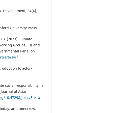
w. Development, 54(4),
nford University Press
C). (2023). Climate
Working Groups I, II and
governmental Panel on
rt/ar6/syr/
troduction to actor-
e social responsibility in
 Journal of Asian
org/10.47298/jala.v5-i4-a1
y, today, and tomorrow.