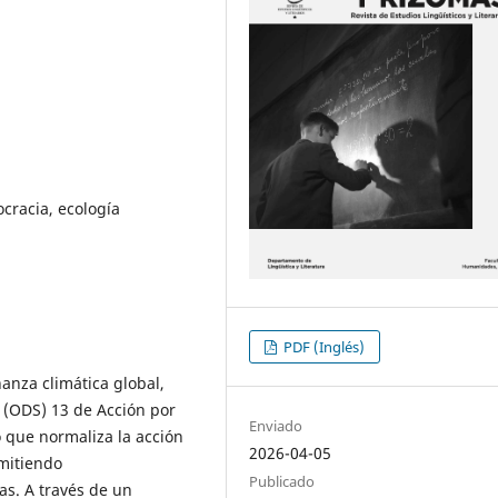
ocracia, ecología
PDF (Inglés)
nanza climática global,
e (ODS) 13 de Acción por
Enviado
 que normaliza la acción
2026-04-05
rmitiendo
Publicado
as. A través de un