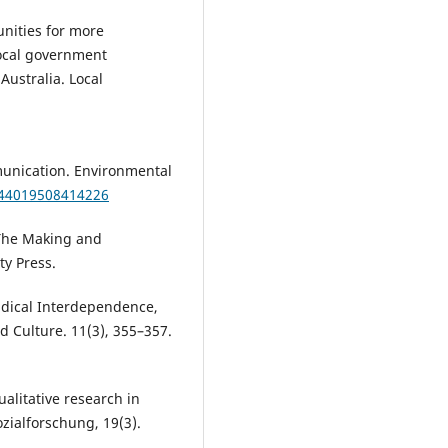
tunities for more
local government
Australia. Local
mmunication. Environmental
644019508414226
 The Making and
ty Press.
Radical Interdependence,
 Culture. 11(3), 355–357.
ualitative research in
zialforschung, 19(3).