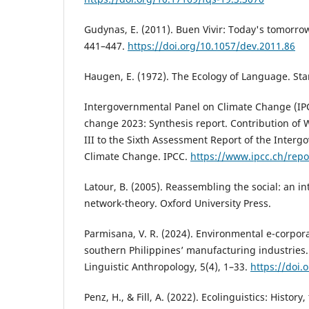
Gudynas, E. (2011). Buen Vivir: Today's tomorro
441–447.
https://doi.org/10.1057/dev.2011.86
Haugen, E. (1972). The Ecology of Language. Sta
Intergovernmental Panel on Climate Change (IPC
change 2023: Synthesis report. Contribution of 
III to the Sixth Assessment Report of the Inter
Climate Change. IPCC.
https://www.ipcc.ch/repo
Latour, B. (2005). Reassembling the social: an in
network-theory. Oxford University Press.
Parmisana, V. R. (2024). Environmental e-corporat
southern Philippines’ manufacturing industries.
Linguistic Anthropology, 5(4), 1–33.
https://doi.
Penz, H., & Fill, A. (2022). Ecolinguistics: Histor