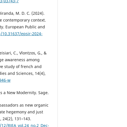
23-03743-7
Miranda, M. D. C. (2024).
the contemporary context.
ety. European Public and
g/10.31637/epsir-2024-
isiari, C., Vlontzos, G., &
ange awareness among
ve study of french and
dies and Sciences, 14(4),
0946-w
rds a New Modernity. Sage.
mbassadors as new organic
mate hegemony and just
, 24(2), 131–143.
/12/RJEA_vol.24_no.2_Dec-