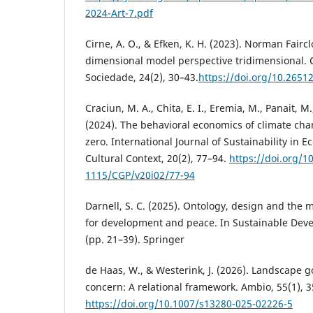
2024-Art-7.pdf
Cirne, A. O., & Efken, K. H. (2023). Norman Fair
dimensional model perspective tridimensional.
Sociedade, 24(2), 30–43.
https://doi.org/10.26512
Craciun, M. A., Chita, E. I., Eremia, M., Panait, 
(2024). The behavioral economics of climate ch
zero. International Journal of Sustainability in E
Cultural Context, 20(2), 77–94.
https://doi.org/1
1115/CGP/v20i02/77-94
Darnell, S. C. (2025). Ontology, design and the m
for development and peace. In Sustainable Dev
(pp. 21–39). Springer
de Haas, W., & Westerink, J. (2026). Landscape 
concern: A relational framework. Ambio, 55(1), 3
https://doi.org/10.1007/s13280-025-02226-5