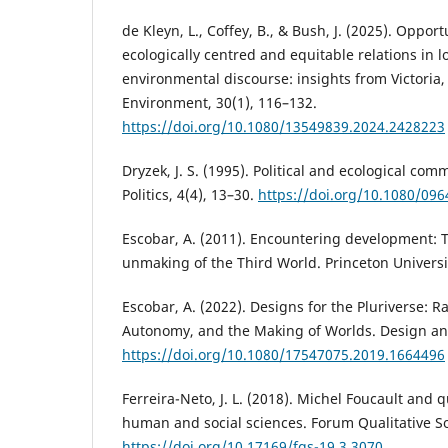
de Kleyn, L., Coffey, B., & Bush, J. (2025). Oppor
ecologically centred and equitable relations in 
environmental discourse: insights from Victoria, 
Environment, 30(1), 116–132.
https://doi.org/10.1080/13549839.2024.2428223
Dryzek, J. S. (1995). Political and ecological co
Politics, 4(4), 13–30.
https://doi.org/10.1080/09
Escobar, A. (2011). Encountering development:
unmaking of the Third World. Princeton Universi
Escobar, A. (2022). Designs for the Pluriverse: 
Autonomy, and the Making of Worlds. Design and
https://doi.org/10.1080/17547075.2019.1664496
Ferreira-Neto, J. L. (2018). Michel Foucault and q
human and social sciences. Forum Qualitative So
https://doi.org/10.17169/fqs-19.3.3070