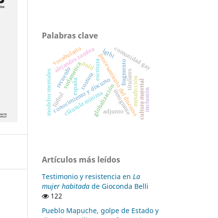
Palabras clave
vocabulario
comunidad gay
alejandro zambra
lgtbi
procesamiento del discurso
escritura
fragmento
pnld
sudamerica
recuerdo
modelos mentales
titulares
costura
metaficción
conocimiento y discurso
españa
cultura material
globalización
inclusión
inmigrante
cláusula mínima
fútbol
adjunto
Artículos más leídos
Testimonio y resistencia en
La
mujer habitada
de Gioconda Belli
122
Pueblo Mapuche, golpe de Estado y