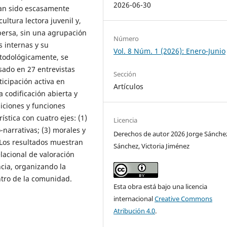
2026-06-30
han sido escasamente
ultura lectora juvenil y,
ersa, sin una agrupación
Número
 internas y su
Vol. 8 Núm. 1 (2026): Enero-Junio
todológicamente, se
asado en 27 entrevistas
Sección
icipación activa en
Artículos
a codificación abierta y
siciones y funciones
stica con cuatro ejes: (1)
Licencia
o-narrativas; (3) morales y
Derechos de autor 2026 Jorge Sánche
. Los resultados muestran
Sánchez, Victoria Jiménez
lacional de valoración
ncia, organizando la
ntro de la comunidad.
Esta obra está bajo una licencia
internacional
Creative Commons
Atribución 4.0
.