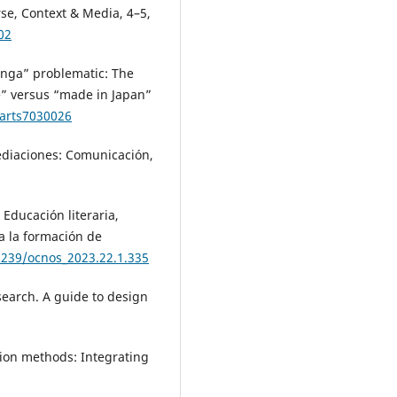
rse, Context & Media, 4–5,
02
anga” problematic: The
e” versus “made in Japan”
/arts7030026
mediaciones: Comunicación,
 Educación literaria,
a la formación de
8239/ocnos_2023.22.1.335
esearch. A guide to design
tion methods: Integrating