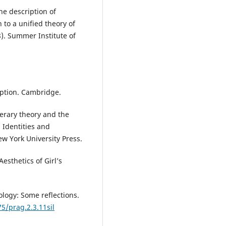
the description of
n to a unified theory of
8). Summer Institute of
mption. Cambridge.
terary theory and the
, Identities and
w York University Press.
esthetics of Girl’s
eology: Some reflections.
75/prag.2.3.11sil