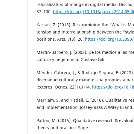
relocalization of manga in digital media. Discou
87–100.
https://doi.org/10.1016/j.dcm.2014.05.0
Kacsuk, Z. (2018). Re-examining the “What is M
tension and interrelationship between the “styl
positions. Arts, 7(3), 26.
https://doi.org/10.3390
Martín-Barbero, J. (2003). De los medios a las 
cultura y hegemonía. Gustavo Gili.
Méndez-Cabrera, J., & Rodrigo-Segura, F. (2023).
diversidad cultural y manga: Una propuesta par
lectores. Ocnos, 22(1).1-14.
https://doi.org/10.1
Merriam, S. and Tisdell. E. (2016). Qualitative r
and implementation. Jossey-Bass A Wiley Brand.
Patton, M. (2015). Qualitative research & evalua
theory and practice. Sage.