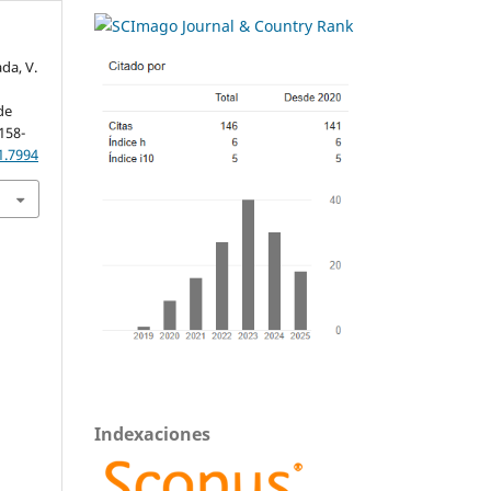
da, V.
de
 158-
1.7994
Indexaciones