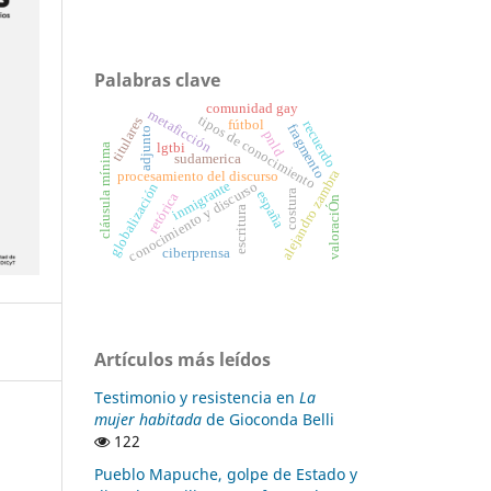
Palabras clave
comunidad gay
metaficción
tipos de conocimiento
titulares
fútbol
recuerdo
fragmento
adjunto
pnld
lgtbi
cláusula mínima
sudamerica
alejandro zambra
procesamiento del discurso
inmigrante
conocimiento y discurso
globalización
costura
españa
retórica
valoraciÓn
escritura
ciberprensa
Artículos más leídos
Testimonio y resistencia en
La
mujer habitada
de Gioconda Belli
122
Pueblo Mapuche, golpe de Estado y