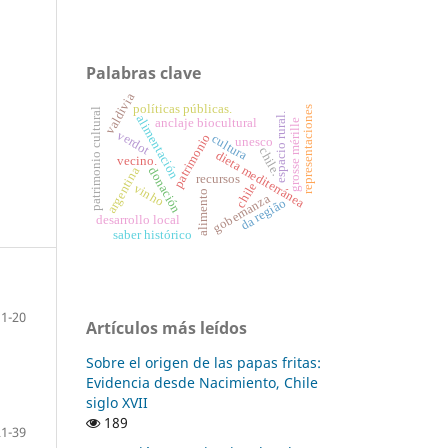
Palabras clave
valdivia
políticas públicas.
representaciones
patrimonio cultural
espacio rural.
alimentación
anclaje biocultural
grosse mérille
verdot
patrimonio
cultura
unesco
chile.
dieta mediterránea
vecino.
argentina
donación
recursos
chile
vinho
alimento
gobernanza
da região
desarrollo local
saber histórico
1-20
Artículos más leídos
Sobre el origen de las papas fritas:
Evidencia desde Nacimiento, Chile
siglo XVII
189
21-39