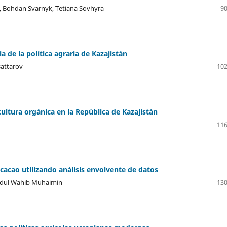
, Bohdan Svarnyk, Tetiana Sovhyra
90
a de la política agraria de Kazajistán
sattarov
102
icultura orgánica en la República de Kazajistán
116
l cacao utilizando análisis envolvente de datos
Abdul Wahib Muhaimin
130