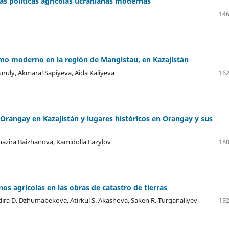
s políticas agrícolas ucranianas modernas
146
ismo moderno en la región de Mangistau, en Kazajistán
uly, Akmaral Sapiyeva, Aida Kaliyeva
162
 Orangay en Kazajistán y lugares históricos en Orangay y sus
azira Baizhanova, Kamidolla Fazylov
180
os agrícolas en las obras de catastro de tierras
ira D. Dzhumabekova, Atirkul S. Akashova, Saken R. Turganaliyev
192