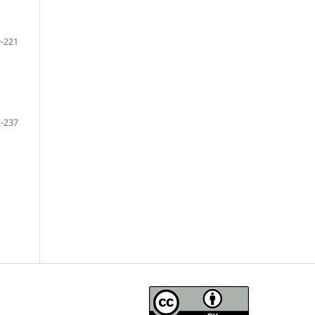
-221
-237