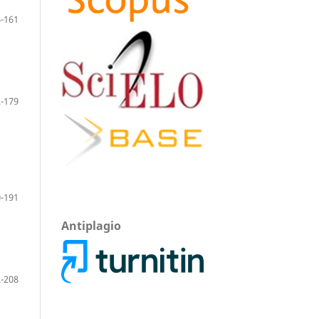
-161
-179
-191
Antiplagio
-208