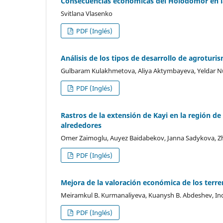
Consecuencias económicas del Holodomor en la
Svitlana Vlasenko
PDF (Inglés)
Análisis de los tipos de desarrollo de agrotur
Gulbaram Kulakhmetova, Aliya Aktymbayeva, Yeldar Nur
PDF (Inglés)
Rastros de la extensión de Kayi en la región de
alrededores
Omer Zaimoglu, Auyez Baidabekov, Janna Sadykova, Zh
PDF (Inglés)
Mejora de la valoración económica de los terren
Meiramkul B. Kurmanaliyeva, Kuanysh B. Abdeshev, Ind
PDF (Inglés)