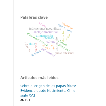
Palabras clave
verdot
argentina
espacio rural.
indicaciones geográficas
donación
anclaje biocultural
dieta mediterránea
vinho
alimentación
recursos
patrimonio
alimento
cultura
valdivia
vecino.
chile
chile.
alimentos
unesco
gobernanza
ledesma
queso artesanal
Artículos más leídos
Sobre el origen de las papas fritas:
Evidencia desde Nacimiento, Chile
siglo XVII
191