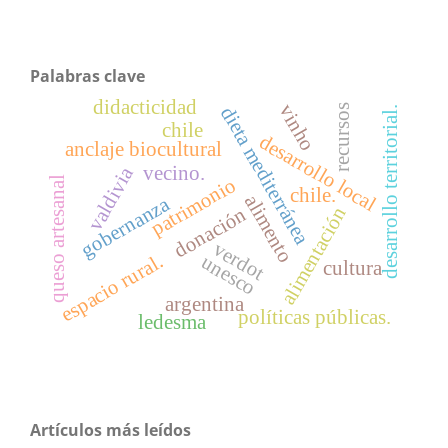
Palabras clave
didacticidad
vinho
recursos
dieta mediterránea
desarrollo territorial.
chile
desarrollo local
anclaje biocultural
vecino.
valdivia
patrimonio
queso artesanal
chile.
alimento
gobernanza
alimentación
donación
verdot
espacio rural.
unesco
cultura
argentina
políticas públicas.
ledesma
Artículos más leídos