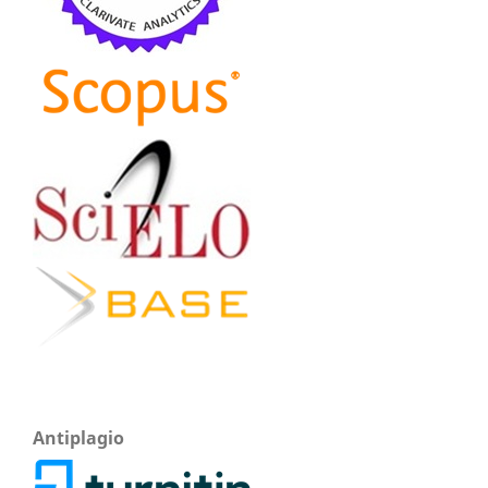
Antiplagio