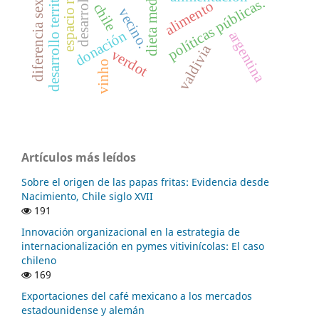
diferencia sexogenérica
dieta mediterránea
desarrollo local
desarrollo territorial.
espacio rural.
políticas públicas.
alimento
chile
vecino.
donación
argentina
valdivia
verdot
vinho
Artículos más leídos
Sobre el origen de las papas fritas: Evidencia desde
Nacimiento, Chile siglo XVII
191
Innovación organizacional en la estrategia de
internacionalización en pymes vitivinícolas: El caso
chileno
169
Exportaciones del café mexicano a los mercados
estadounidense y alemán