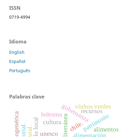
ISSN
0719-4994
Idioma
English
Español
Português
Palabras clave
gobernanza
vinhos verdes
recursos
ledesma
patrimonio
cultura
chile.
alimentos
unesco
alimentación