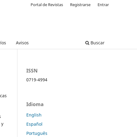
Portal de Revistas
Registrarse
Entrar
íos
Avisos
Buscar
ISSN
0719-4994
icas
Idioma
English
s
y
Español
Português