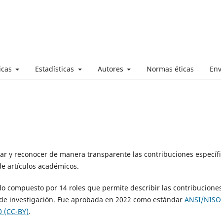
ticas
Estadísticas
Autores
Normas éticas
Env
car y reconocer de manera transparente las contribuciones específ
de artículos académicos.
o compuesto por 14 roles que permite describir las contribucione
s de investigación. Fue aprobada en 2022 como estándar
ANSI/NISO
 (CC-BY)
.