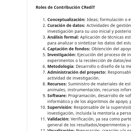
Roles de Contribución CRediT
Conceptualización:
Ideas; formulación o ev
Curación de datos:
Actividades de gestión
investigación para su uso inicial y posterio
Análisis formal:
Aplicación de técnicas es
para analizar o sintetizar los datos del est
Captación de fondos:
Obtención del apoyo 
Investigación:
Ejecución del proceso de in
experimentos o la recolección de datos/ev
Metodología:
Desarrollo o diseño de la m
Administración del proyecto:
Responsable 
actividad de investigación.
Recursos:
Suministro de materiales de estu
animales, instrumentación, recursos infor
Software:
Programación, desarrollo de so
informático y de los algoritmos de apoyo;
Supervisión:
Responsable de la supervisión 
investigación, incluida la mentoría a perso
Validación:
Verificación, ya sea como parte
general de los resultados/experimentos y o
Visualización:
Preparación, creación y/o pr