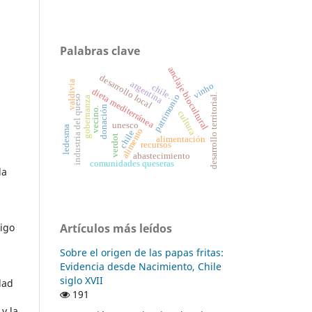
Palabras clave
anclaje biocultural
desarrollo local
valdivia
argentina
vinho
chile.
dieta mediterránea
desarrollo territorial.
patrimonio
industria del queso
gobernanza
donación
vecino.
cultura
unesco
ledesma
alimento
chile
verdot
alimentación
recursos
abastecimiento
comunidades queseras
la
Artículos más leídos
igo
Sobre el origen de las papas fritas:
Evidencia desde Nacimiento, Chile
siglo XVII
dad
191
y la