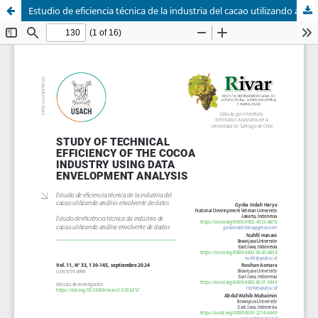
Estudio de eficiencia técnica de la industria del cacao utilizando análisis envolvente de datos