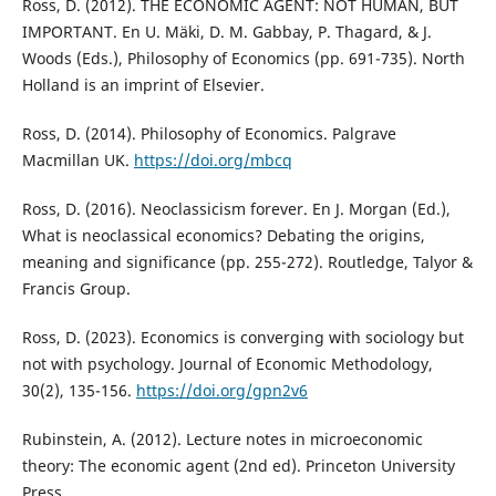
Ross, D. (2012). THE ECONOMIC AGENT: NOT HUMAN, BUT
IMPORTANT. En U. Mäki, D. M. Gabbay, P. Thagard, & J.
Woods (Eds.), Philosophy of Economics (pp. 691-735). North
Holland is an imprint of Elsevier.
Ross, D. (2014). Philosophy of Economics. Palgrave
Macmillan UK.
https://doi.org/mbcq
Ross, D. (2016). Neoclassicism forever. En J. Morgan (Ed.),
What is neoclassical economics? Debating the origins,
meaning and significance (pp. 255-272). Routledge, Talyor &
Francis Group.
Ross, D. (2023). Economics is converging with sociology but
not with psychology. Journal of Economic Methodology,
30(2), 135-156.
https://doi.org/gpn2v6
Rubinstein, A. (2012). Lecture notes in microeconomic
theory: The economic agent (2nd ed). Princeton University
Press.