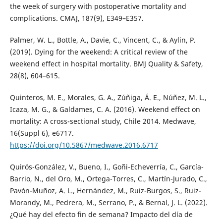
the week of surgery with postoperative mortality and
complications. CMAJ, 187(9), E349–E357.
Palmer, W. L., Bottle, A., Davie, C., Vincent, C., & Aylin, P.
(2019). Dying for the weekend: A critical review of the
weekend effect in hospital mortality. BMJ Quality & Safety,
28(8), 604–615.
Quinteros, M. E., Morales, G. A., Zúñiga, Á. E., Núñez, M. L.,
Icaza, M. G., & Galdames, C. A. (2016). Weekend effect on
mortality: A cross-sectional study, Chile 2014. Medwave,
16(Suppl 6), e6717.
https://doi.org/10.5867/medwave.2016.6717
Quirós-González, V., Bueno, I., Goñi-Echeverría, C., García-
Barrio, N., del Oro, M., Ortega-Torres, C., Martín-Jurado, C.,
Pavón-Muñoz, A. L., Hernández, M., Ruiz-Burgos, S., Ruiz-
Morandy, M., Pedrera, M., Serrano, P., & Bernal, J. L. (2022).
¿Qué hay del efecto fin de semana? Impacto del día de