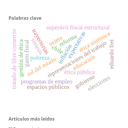
Palabras clave
superávit fiscal estructural
trayectorias
tratado de libre comercio
ética sistémica
expectativas
reforma
sujeto
síntesis
gestión de ética
eduardo frei
representaciones del trabajo
gasto fiscal
inflación
chile
educación
pobreza
rol del estado
ética pública
gobierno
elecciones
programas de empleo
espacios públicos
Artículos más leídos