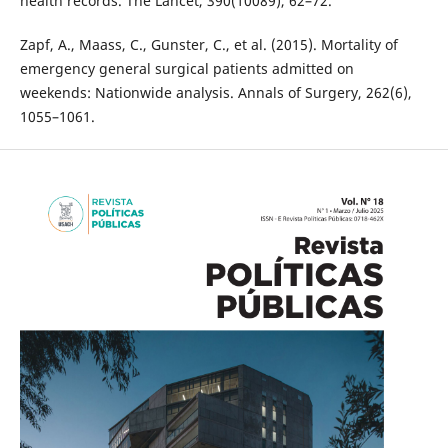
health records. The Lancet, 390(10089), 62–72.
Zapf, A., Maass, C., Gunster, C., et al. (2015). Mortality of
emergency general surgical patients admitted on
weekends: Nationwide analysis. Annals of Surgery, 262(6),
1055–1061.