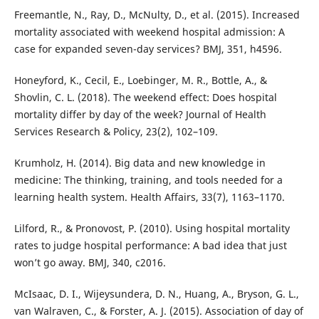
Freemantle, N., Ray, D., McNulty, D., et al. (2015). Increased
mortality associated with weekend hospital admission: A
case for expanded seven-day services? BMJ, 351, h4596.
Honeyford, K., Cecil, E., Loebinger, M. R., Bottle, A., &
Shovlin, C. L. (2018). The weekend effect: Does hospital
mortality differ by day of the week? Journal of Health
Services Research & Policy, 23(2), 102–109.
Krumholz, H. (2014). Big data and new knowledge in
medicine: The thinking, training, and tools needed for a
learning health system. Health Affairs, 33(7), 1163–1170.
Lilford, R., & Pronovost, P. (2010). Using hospital mortality
rates to judge hospital performance: A bad idea that just
won’t go away. BMJ, 340, c2016.
McIsaac, D. I., Wijeysundera, D. N., Huang, A., Bryson, G. L.,
van Walraven, C., & Forster, A. J. (2015). Association of day of