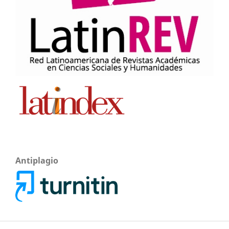
Antiplagio