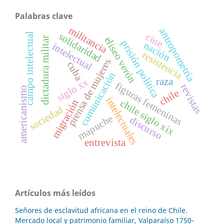
Palabras clave
militancia
antropometría
campo intelectual
solidaridad
cine
eliseo verón
dictadura militar
prisión política
nación
intelectual
resistencia
prensa de mujeres
cuba
comunicación
raza
siglo xx
figuras femeninas
revistas
americanismo
chile
intelectuales
migración
chile siglo xix
sociedad
mapuche
discurso
entrevista
Artículos más leídos
Señores de esclavitud africana en el reino de Chile.
Mercado local y patrimonio familiar, Valparaíso 1750-