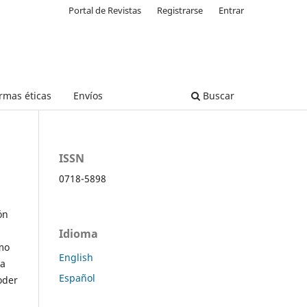
Portal de Revistas
Registrarse
Entrar
rmas éticas
Envíos
Buscar
ISSN
0718-5898
ón
Idioma
omo
English
a
Español
oder