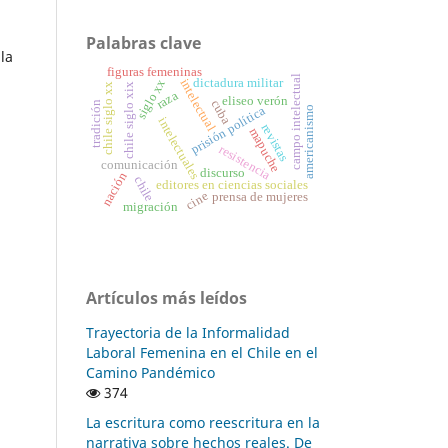
Palabras clave
la
figuras femeninas
campo intelectual
dictadura militar
siglo xx
intelectual
chile siglo xix
chile siglo xx
raza
eliseo verón
cuba
tradición
prisión política
americanismo
intelectuales
revistas
mapuche
resistencia
comunicación
discurso
nación
chile
editores en ciencias sociales
cine
prensa de mujeres
migración
Artículos más leídos
Trayectoria de la Informalidad
Laboral Femenina en el Chile en el
Camino Pandémico
374
La escritura como reescritura en la
narrativa sobre hechos reales. De