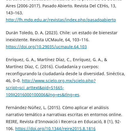
Aires (2006-2017). Pasado Abierto. Revista Del CEHis, 13,
143–163.
http://fh.mdp.edu.ar/revistas/index.php/pasadoabierto
Durán Toledo, D. A. (2023). Chile: un estado de bienestar
inexistente. Revista UCMaule, 64, 103–116.
https://doi.org/10.29035/ucmaule.64.103
Enríquez, G. A., Martínez Díaz, C., Enríquez, G. A., &
Martínez Díaz, C. (2016). Ciudadanía y cuerpos:
reconfigurando la ciudadanía desde la diversidad. Sinéctica,
46, 0–0.
http://www.scielo.org.mx/scielo.php?
script=sci_arttext&pid=S1665-
109X2016000100006&lng=es&tlng=es
.
Fernández-Núñez, L. (2015). Cómo aplicar el análisis
narrativo temático a narrativas escritas en entornos online.
REIRE, Revista d’Innovació i Recerca en Educació, 8 (1), 92-
106.
https://doi.org/10.1344/reire2015.8.1816