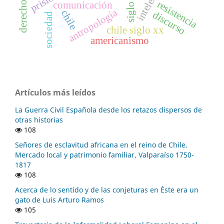
intelectual
siglo xx
resistencia
comunicación
antropología
chile
discurso
sociedad
chile siglo xx
americanismo
Artículos más leídos
La Guerra Civil Española desde los retazos dispersos de
otras historias
108
Señores de esclavitud africana en el reino de Chile.
Mercado local y patrimonio familiar, Valparaíso 1750-
1817
108
Acerca de lo sentido y de las conjeturas en Éste era un
gato de Luis Arturo Ramos
105