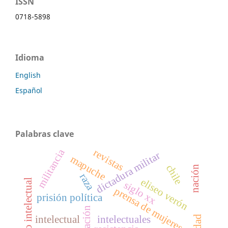
ISSN
0718-5898
Idioma
English
Español
Palabras clave
militancia
revistas
dictadura militar
mapuche
chile
nación
raza
eliseo verón
campo intelectual
siglo xx
prensa de mujeres
prisión política
intelectual
intelectuales