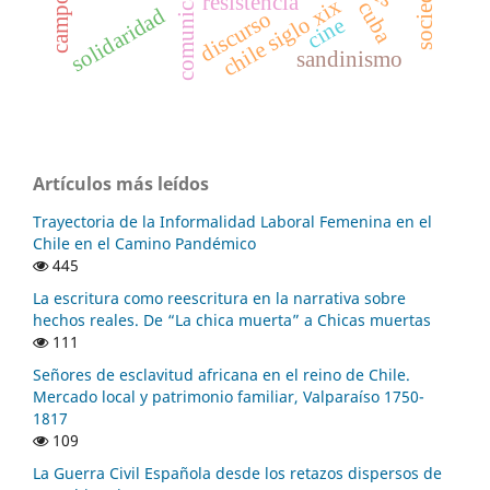
comunicación
sociedad
resistencia
chile siglo xix
cuba
solidaridad
discurso
cine
sandinismo
Artículos más leídos
Trayectoria de la Informalidad Laboral Femenina en el
Chile en el Camino Pandémico
445
La escritura como reescritura en la narrativa sobre
hechos reales. De “La chica muerta” a Chicas muertas
111
Señores de esclavitud africana en el reino de Chile.
Mercado local y patrimonio familiar, Valparaíso 1750-
1817
109
La Guerra Civil Española desde los retazos dispersos de