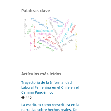
Palabras clave
entrevista
discurso
chile siglo xix
dictadura militar
historiografía
raza
eliseo verón
prensa de mujeres
siglo xx
nación
chile
prisión política
intelectuales
teatro chileno
resistencia
revistas
antropología
cine
comunicación
intelectual
figuras femeninas
mapuche
antropometría
cuba
Artículos más leídos
Trayectoria de la Informalidad
Laboral Femenina en el Chile en el
Camino Pandémico
445
La escritura como reescritura en la
narrativa sobre hechos reales. De