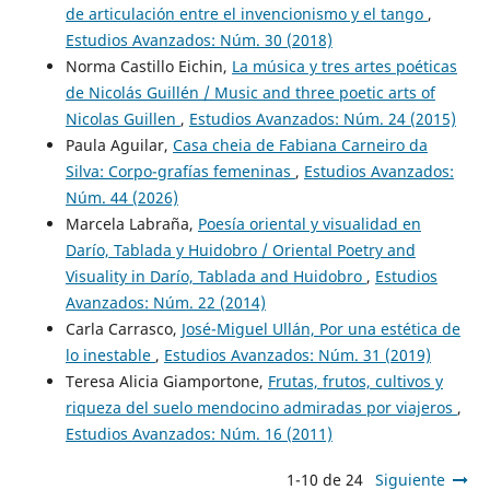
de articulación entre el invencionismo y el tango
,
Estudios Avanzados: Núm. 30 (2018)
Norma Castillo Eichin,
La música y tres artes poéticas
de Nicolás Guillén / Music and three poetic arts of
Nicolas Guillen
,
Estudios Avanzados: Núm. 24 (2015)
Paula Aguilar,
Casa cheia de Fabiana Carneiro da
Silva: Corpo-grafías femeninas
,
Estudios Avanzados:
Núm. 44 (2026)
Marcela Labraña,
Poesía oriental y visualidad en
Darío, Tablada y Huidobro / Oriental Poetry and
Visuality in Darío, Tablada and Huidobro
,
Estudios
Avanzados: Núm. 22 (2014)
Carla Carrasco,
José-Miguel Ullán, Por una estética de
lo inestable
,
Estudios Avanzados: Núm. 31 (2019)
Teresa Alicia Giamportone,
Frutas, frutos, cultivos y
riqueza del suelo mendocino admiradas por viajeros
,
Estudios Avanzados: Núm. 16 (2011)
1-10 de 24
Siguiente