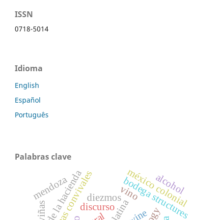
ISSN
0718-5014
Idioma
English
Español
Português
Palabras clave
méxico colonial
historia de la hacienda
epigramas convivales
alcohol
mendoza
bodega structures
vino
diezmos
viñas
discurso
wine