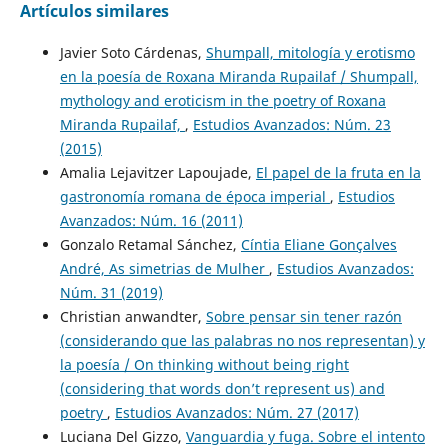
Artículos similares
Javier Soto Cárdenas,
Shumpall, mitología y erotismo
en la poesía de Roxana Miranda Rupailaf / Shumpall,
mythology and eroticism in the poetry of Roxana
Miranda Rupailaf,
,
Estudios Avanzados: Núm. 23
(2015)
Amalia Lejavitzer Lapoujade,
El papel de la fruta en la
gastronomía romana de época imperial
,
Estudios
Avanzados: Núm. 16 (2011)
Gonzalo Retamal Sánchez,
Cíntia Eliane Gonçalves
André, As simetrias de Mulher
,
Estudios Avanzados:
Núm. 31 (2019)
Christian anwandter,
Sobre pensar sin tener razón
(considerando que las palabras no nos representan) y
la poesía / On thinking without being right
(considering that words don’t represent us) and
poetry
,
Estudios Avanzados: Núm. 27 (2017)
Luciana Del Gizzo,
Vanguardia y fuga. Sobre el intento