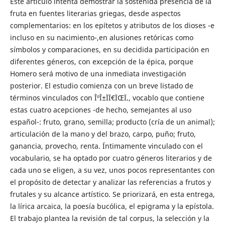
Este artículo intenta demostrar la sostenida presencia de la
fruta en fuentes literarias griegas, desde aspectos
complementarios: en los epítetos y atributos de los dioses -e
incluso en su nacimiento-,en alusiones retóricas como
símbolos y comparaciones, en su decidida participación en
diferentes géneros, con excepción de la épica, porque
Homero será motivo de una inmediata investigación
posterior. El estudio comienza con un breve listado de
términos vinculados con ÎºÎ±ÏÏ€ÏŒÏ‚, vocablo que contiene
estas cuatro acepciones -de hecho, semejantes al uso
español-: fruto, grano, semilla; producto (cría de un animal);
articulación de la mano y del brazo, carpo, puño; fruto,
ganancia, provecho, renta. Íntimamente vinculado con el
vocabulario, se ha optado por cuatro géneros literarios y de
cada uno se eligen, a su vez, unos pocos representantes con
el propósito de detectar y analizar las referencias a frutos y
frutales y su alcance artístico. Se priorizará, en esta entrega,
la lírica arcaica, la poesía bucólica, el epigrama y la epístola.
El trabajo plantea la revisión de tal corpus, la selección y la