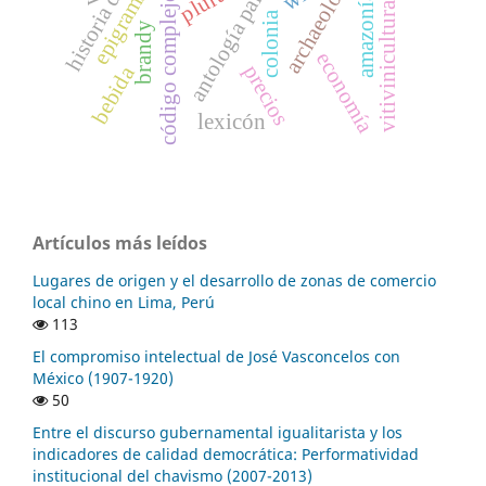
antología palatina
archaeology
plural
amazonía
código complejo
vitivinicultura
colonia
brandy
economía
precios
bebida
lexicón
Artículos más leídos
Lugares de origen y el desarrollo de zonas de comercio
local chino en Lima, Perú
113
El compromiso intelectual de José Vasconcelos con
México (1907-1920)
50
Entre el discurso gubernamental igualitarista y los
indicadores de calidad democrática: Performatividad
institucional del chavismo (2007-2013)