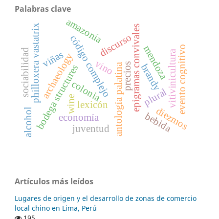
Palabras clave
amazonía
philloxera vastatrix
epigramas convivales
discurso
código complejo
mendoza
evento cognitivo
sociabilidad
vitivinicultura
viñas
archaeology
vino
precios
antología palatina
brandy
bodega structures
colonia
plural
wine
lexicón
diezmos
alcohol
bebida
economía
juventud
Artículos más leídos
Lugares de origen y el desarrollo de zonas de comercio
local chino en Lima, Perú
195