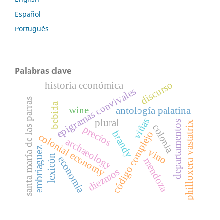
Español
Português
Palabras clave
discurso
historia económica
epigramas convivales
santa maría de las parras
bebida
wine
antología palatina
viñas
plural
departamentos
philloxera vastatrix
colonia
precios
brandy
código complejo
colonial economy
archaeology
embriaguez
vino
lexicón
economía
mendoza
diezmos