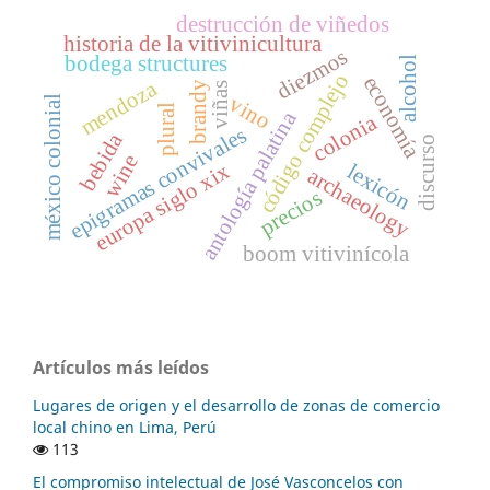
destrucción de viñedos
historia de la vitivinicultura
diezmos
bodega structures
alcohol
código complejo
economía
mendoza
brandy
viñas
vino
méxico colonial
plural
antología palatina
colonia
epigramas convivales
bebida
discurso
wine
europa siglo xix
lexicón
archaeology
precios
boom vitivinícola
Artículos más leídos
Lugares de origen y el desarrollo de zonas de comercio
local chino en Lima, Perú
113
El compromiso intelectual de José Vasconcelos con